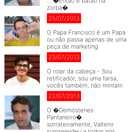
... �Então é batão na
zorba�
25/07/2013
O Papa Francisco é um Papa
ou não passa apenas de uma
peça de marketing
23/07/2013
O rolar da cabeça - Sou
retificador, sou uma farsa,
vocês também, não mintam
22/07/2013
O �Demóstenes
Pantaneiro�
sorrateiramente, Valtenir
surpreendeu a todos nós