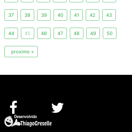
37
38
39
40
41
42
43
44
45
46
47
48
49
50
proximo »