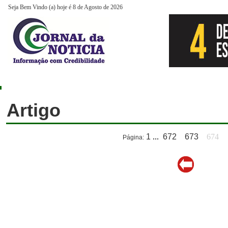
Seja Bem Vindo (a) hoje é 8 de Agosto de 2026
Artigo
1
...
672
673
674
Página: