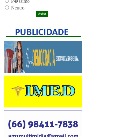
P�ssimo
Neutro