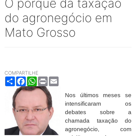
O porquê da taxação
do agronegócio em
Mato Grosso
COMPARTILHE
Share
Facebook
WhatsApp
Print
Email
Nos últimos meses se
intensificaram os
debates sobre a
chamada taxação do
agronegócio, com