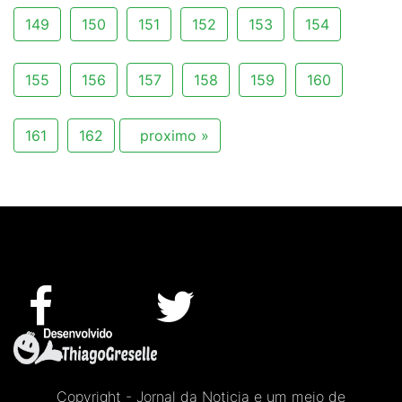
149
150
151
152
153
154
155
156
157
158
159
160
161
162
proximo »
Copyright - Jornal da Noticia e um meio de