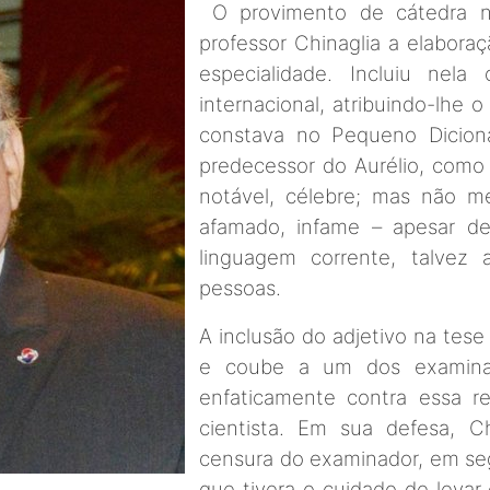
O provimento de cátedra n
professor Chinaglia a elabor
especialidade. Incluiu nel
internacional, atribuindo-lhe o
constava no Pequeno Dicionár
predecessor do Aurélio, como
notável, célebre; mas não me
afamado, infame – apesar d
linguagem corrente, talvez 
pessoas.
A inclusão do adjetivo na tese
e coube a um dos examinado
enfaticamente contra essa re
cientista. Em sua defesa, C
censura do examinador, em seg
que tivera o cuidado de levar