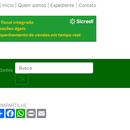
|
Início
|
Quem somos
|
Expediente
|
Contato
idades
Ok
OMPARTILHE
Share
Facebook
WhatsApp
Print
Email