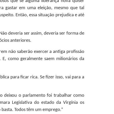
os que se alguma liderança nova quiser
 para gastar em uma eleição, mesmo que tal
peito. Então, essa situação prejudica e até
 Não deveria ser assim, deveria ser forma de
ócios anteriores.
írem não saberão exercer a antiga profissão
. E, como geralmente saem milionários da
ca para ficar rica. Se fizer isso, vai para a
o deixou o parlamento foi trabalhar como
ara Legislativa do estado da Virgínia os
ão basta. Todos têm um emprego.”