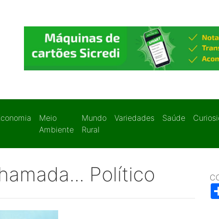
Economia
Meio
Mundo
Variedades
Saúde
Curios
Ambiente
Rural
hamada... Político
C