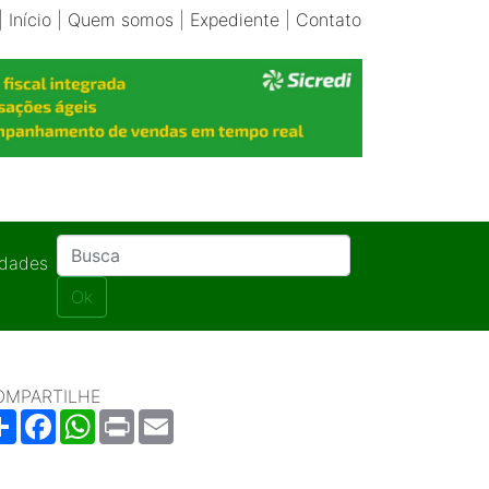
|
Início
|
Quem somos
|
Expediente
|
Contato
idades
Ok
OMPARTILHE
Share
Facebook
WhatsApp
Print
Email