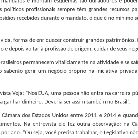
 mandatos e montam esquemas tão duradouros e poderos
 os políticos profissionais sempre têm grandes recursos
sídios recebidos durante o mandato, o que é no mínimo sus
e vida, forma de enriquecer construir grandes patrimônios.
o e depois voltar à profissão de origem, cuidar de seus neg
 brasileiros permanecem vitaliciamente na atividade e se sa
 saberão gerir um negócio próprio na iniciativa privada
ista Veja: “Nos EUA, uma pessoa não entra na carreira públi
ra ganhar dinheiro. Deveria ser assim também no Brasil”.
 na Câmara dos Estados Unidos entre 2011 e 2014 e quand
entos. Na entrevista ele fez outra observação: na Câm
por ano. “Ou seja, você precisa trabalhar, o Legislativo n