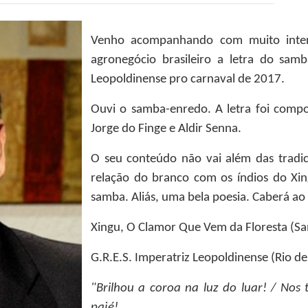
Venho acompanhando com muito inter
agronegócio brasileiro a letra do sam
Leopoldinense pro carnaval de 2017.
Ouvi o samba-enredo. A letra foi compo
Jorge do Finge e Aldir Senna.
O seu conteúdo não vai além das tradici
relação do branco com os índios do Xin
samba. Aliás, uma bela poesia. Caberá ao l
Xingu, O Clamor Que Vem da Floresta (
G.R.E.S. Imperatriz Leopoldinense (Rio de
"Brilhou a coroa na luz do luar! / Nos
pajé!