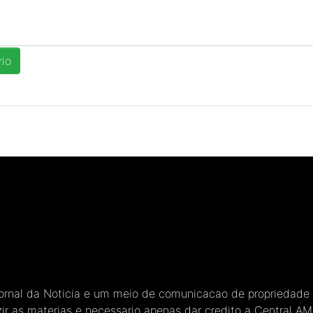
Jornal da Noticia e um meio de comunicacao de propriedade
ir as materias e necessario apenas dar credito a Central A