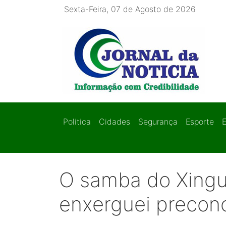
Sexta-Feira, 07 de Agosto de 2026
Politica
Cidades
Segurança
Esporte
O samba do Xingu
enxerguei preconc