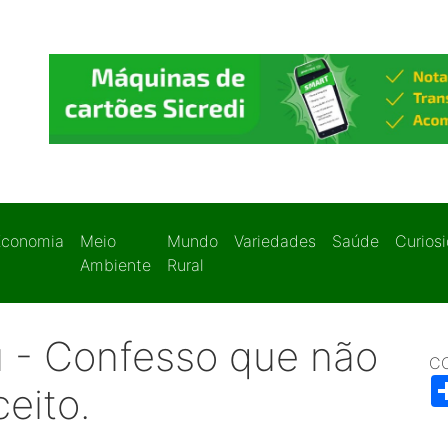
Economia
Meio
Mundo
Variedades
Saúde
Curios
Ambiente
Rural
 - Confesso que não
C
eito.