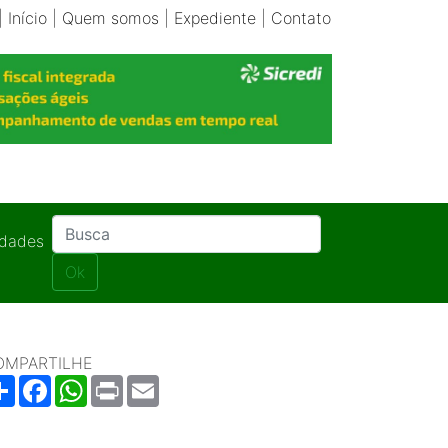
|
Início
|
Quem somos
|
Expediente
|
Contato
idades
Ok
OMPARTILHE
Share
Facebook
WhatsApp
Print
Email