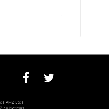
 da AMZ Ltda.
MZ de Noticias