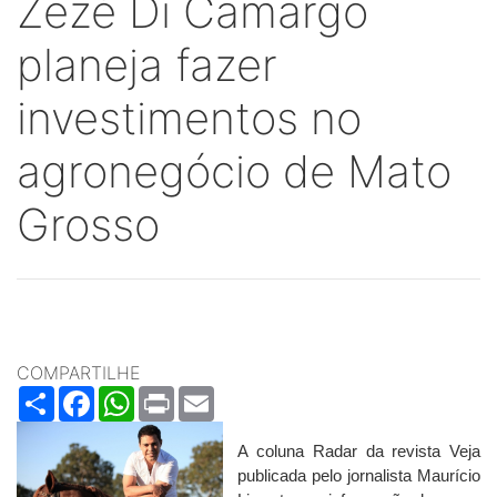
Zezé Di Camargo
planeja fazer
investimentos no
agronegócio de Mato
Grosso
COMPARTILHE
Share
Facebook
WhatsApp
Print
Email
A coluna Radar da revista Veja
publicada pelo jornalista Maurício