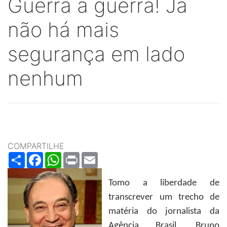
Guerra à guerra! Já
não há mais
segurança em lado
nenhum
COMPARTILHE
Share
Facebook
WhatsApp
Print
Email
Tomo a liberdade de
transcrever um trecho de
matéria do jornalista da
Agência Brasil, Bruno