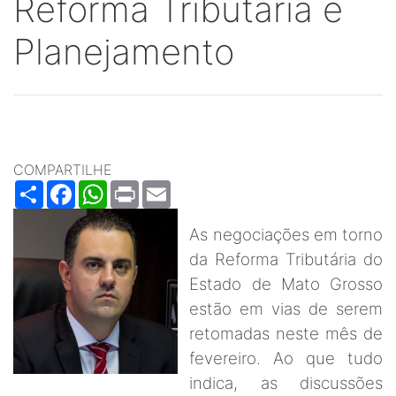
Reforma Tributária e
Planejamento
COMPARTILHE
Share
Facebook
WhatsApp
Print
Email
As negociações em torno
da Reforma Tributária do
Estado de Mato Grosso
estão em vias de serem
retomadas neste mês de
fevereiro. Ao que tudo
indica, as discussões