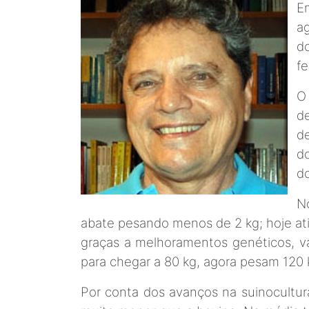
E
ag
d
fe
O
d
de
do
do
No
abate pesando menos de 2 kg; hoje a
graças a melhoramentos genéticos, v
para chegar a 80 kg, agora pesam 120 
Por conta dos avanços na suinocultu