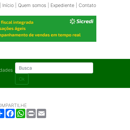
|
Início
|
Quem somos
|
Expediente
|
Contato
idades
Ok
OMPARTILHE
Share
Facebook
WhatsApp
Print
Email