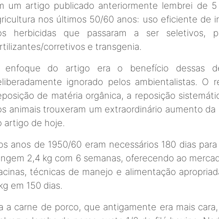
m um artigo publicado anteriormente lembrei de 5
ricultura nos últimos 50/60 anos: uso eficiente de 
os herbicidas que passaram a ser seletivos, pl
rtilizantes/corretivos e transgenia.
 enfoque do artigo era o benefício dessas de
eliberadamente ignorado pelos ambientalistas. O 
posição de matéria orgânica, a reposição sistemáti
s animais trouxeram um extraordinário aumento da p
 artigo de hoje.
s anos de 1950/60 eram necessários 180 dias para u
tingem 2,4 kg com 6 semanas, oferecendo ao mercad
acinas, técnicas de manejo e alimentação apropr
kg em 150 dias.
ra a carne de porco, que antigamente era mais car