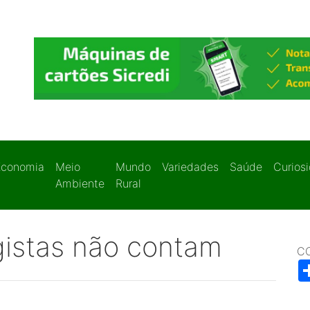
Economia
Meio
Mundo
Variedades
Saúde
Curios
Ambiente
Rural
gistas não contam
C