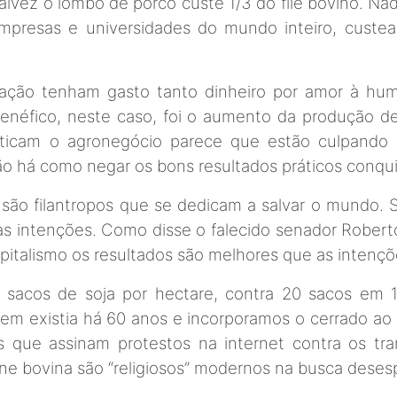
alvez o lombo de porco custe 1/3 do filé bovino. Na
presas e universidades do mundo inteiro, custea
ação tenham gasto tanto dinheiro por amor à huma
l benéfico, neste caso, foi o aumento da produção
riticam o agronegócio parece que estão culpando
ão há como negar os bons resultados práticos conqu
 são filantropos que se dedicam a salvar o mundo. 
s intenções. Como disse o falecido senador Robert
pitalismo os resultados são melhores que as intençõ
sacos de soja por hectare, contra 20 sacos em 19
nem existia há 60 anos e incorporamos o cerrado ao 
Os que assinam protestos na internet contra os tr
ne bovina são “religiosos” modernos na busca deses