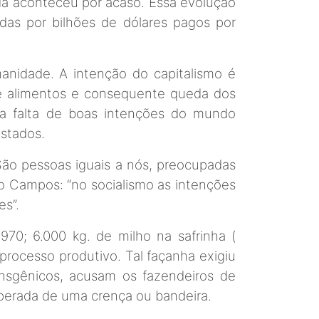
da aconteceu por acaso. Essa evolução
das por bilhões de dólares pagos por
nidade. A intenção do capitalismo é
 de alimentos e consequente queda dos
 a falta de boas intenções do mundo
istados.
São pessoas iguais a nós, preocupadas
o Campos: “no socialismo as intenções
es”.
70; 6.000 kg. de milho na safrinha (
processo produtivo. Tal façanha exigiu
ansgênicos, acusam os fazendeiros de
perada de uma crença ou bandeira.