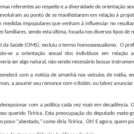
as referentes ao respeito e a diversidade de orientação sex
 evoluíram ao ponto de se manifestarem em relação à proj
m medidas impopulares que venham á influenciar no resultado 
 familiares, sendo esta última, focada nos diversos tipos de 
 da Saúde (OMS), excluiu o termo homossexualismo. O prefixo
indo-se a orientação sexual dos indivíduos em relação a 
ria ser algo natural, não sendo necessário buscar instrumento
reenderá com a notícia de amanhã nos veículos de mídia, 
an, a assumir seu romance com o Robin, ou talvez anunciar q
e decepcionar com a politica cada vez mais em decadência.
nosso querido Tiririca. Esta preocupação do deputado mato-
m povo “abestado,” como diria Tiririca. Óh! E agora, quem 