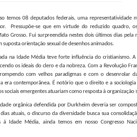
o temos 08 deputados federais, uma representatividade 
sor. Pressupõe-se que em virtude do reduzido quadro, o
ato Grosso. Fui surpreendida nestes dois últimos dias pel
 suposta orientação sexual de desenhos animados.
tada na Idade Média teve forte influência do cristianismo.
alecendo os ideais do clero e da nobreza. Com a Revolução Fr
rompendo com velhos paradigmas e com o desenrolar da e
era contemporânea. É notório que o direito e a sociologia t
os sociais emergentes atuariam como resposta à organização s
ciedade orgânica defendida por Durkheim deveria ser compos
dias atuais, o discurso da diversidade busca sua consolidaçã
s á Idade Média, ainda temos em nosso Congresso Nac