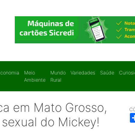
Economia
Meio
Mundo
Variedades
Saúde
Curios
Ambiente
Rural
ica em Mato Grosso,
C
 sexual do Mickey!