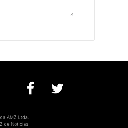
 da AMZ Ltda.
MZ de Noticias