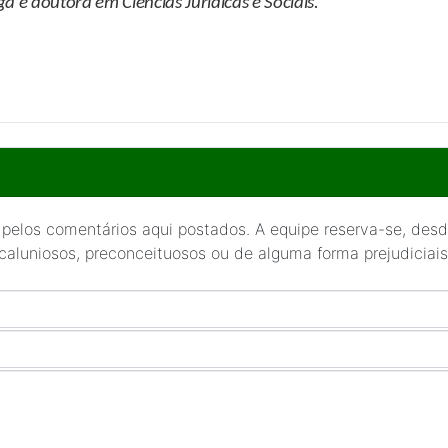
 e doutora em Ciências Jurídicas e Sociais.
 pelos comentários aqui postados. A equipe reserva-se, desde
 caluniosos, preconceituosos ou de alguma forma prejudiciais 