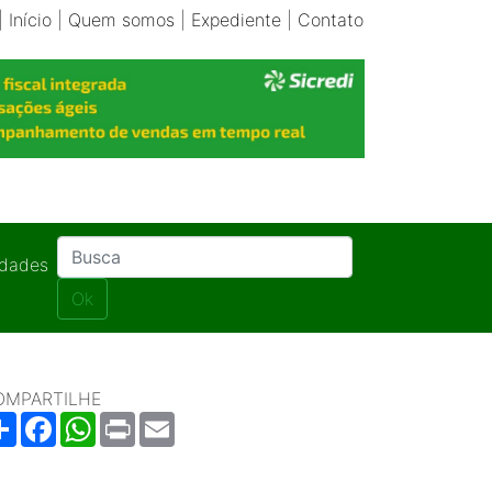
|
Início
|
Quem somos
|
Expediente
|
Contato
idades
Ok
OMPARTILHE
Share
Facebook
WhatsApp
Print
Email