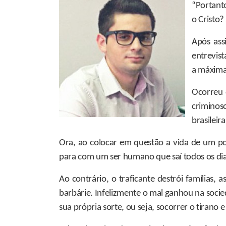
“Portanto
o Cristo?
Após ass
entrevist
a máxima
Ocorreu 
criminoso
brasileir
Ora, ao colocar em questão a vida de um po
para com um ser humano que saí todos os dia
Ao contrário, o traficante destrói famílias, a
barbárie. Infelizmente o mal ganhou na socie
sua própria sorte, ou seja, socorrer o tiran