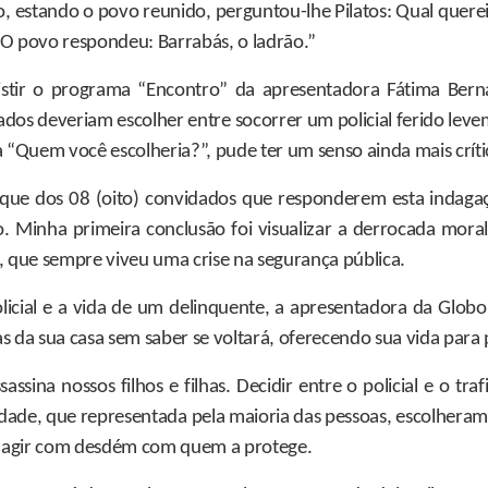
, estando o povo reunido, perguntou-lhe Pilatos: Qual quere
 O povo respondeu: Barrabás, o ladrão.”
istir o programa “Encontro” da apresentadora Fátima Be
ados deveriam escolher entre socorrer um policial ferido le
 “Quem você escolheria?”, pude ter um senso ainda mais críti
que dos 08 (oito) convidados que responderem esta indagaç
. Minha primeira conclusão foi visualizar a derrocada moral
a, que sempre viveu uma crise na segurança pública.
licial e a vida de um delinquente, a apresentadora da Globo
s da sua casa sem saber se voltará, oferecendo sua vida pa
ssassina nossos filhos e filhas. Decidir entre o policial e o tr
dade, que representada pela maioria das pessoas, escolheram s
o e agir com desdém com quem a protege.