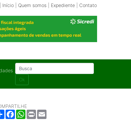
|
Início
|
Quem somos
|
Expediente
|
Contato
idades
Ok
OMPARTILHE
Share
Facebook
WhatsApp
Print
Email