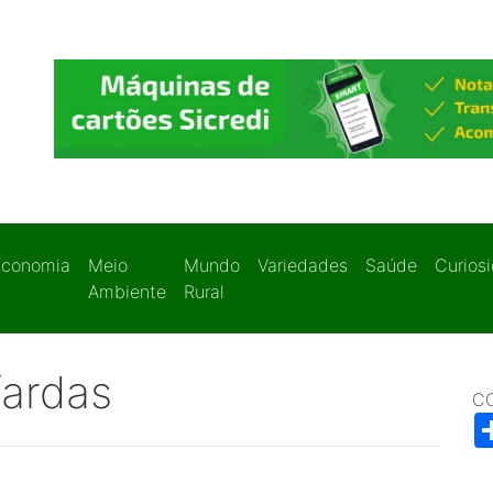
Economia
Meio
Mundo
Variedades
Saúde
Curios
Ambiente
Rural
fardas
C