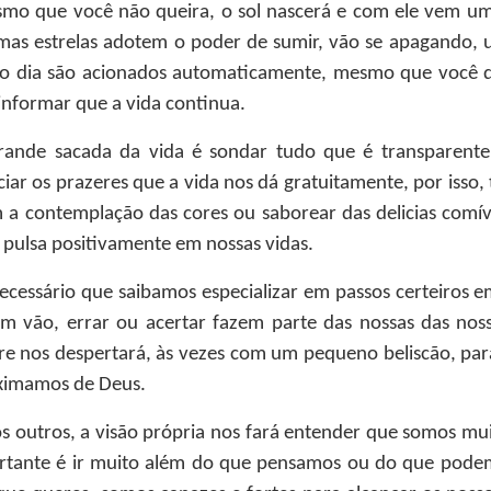
mo que você não queira, o sol nascerá e com ele vem um 
imas estrelas adotem o poder de sumir, vão se apagando, 
o dia são acionados automaticamente, mesmo que você quei
 informar que a vida continua.
rande sacada da vida é sondar tudo que é transparente,
iciar os prazeres que a vida nos dá gratuitamente, por isso,
 a contemplação das cores ou saborear das delicias comív
 pulsa positivamente em nossas vidas.
necessário que saibamos especializar em passos certeiros 
vão, errar ou acertar fazem parte das nossas das nossas
re nos despertará, às vezes com um pequeno beliscão, par
proximamos de Deus.
 outros, a visão própria nos fará entender que somos mu
rtante é ir muito além do que pensamos ou do que podemo