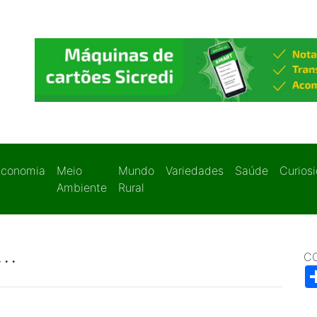
Economia
Meio
Mundo
Variedades
Saúde
Curios
Ambiente
Rural
..
C