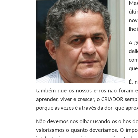
Mes
últ
nov
lhe
A g
del
com
que
É, 
também que os nossos erros não foram em 
aprender, viver e crescer, o CRIADOR semp
porque às vezes é através da dor que a
Não devemos nos olhar usando os olhos dos
valorizamos o quanto deveríamos. O impo