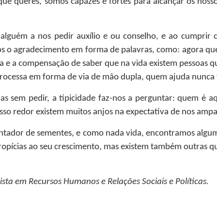
o que queres, somos capazes e fortes para alcançar os nosso
e alguém a nos pedir auxílio e ou conselho, e ao cumprir
o agradecimento em forma de palavras, como: agora que f
da e a compensação de saber que na vida existem pessoas qu
processa em forma de via de mão dupla, quem ajuda nunc
 sem pedir, a tipicidade faz-nos a perguntar: quem é aq
so redor existem muitos anjos na expectativa de nos amp
antador de sementes, e como nada vida, encontramos algum
opícias ao seu crescimento, mas existem também outras que
ista em Recursos Humanos e Relações Sociais e Políticas.