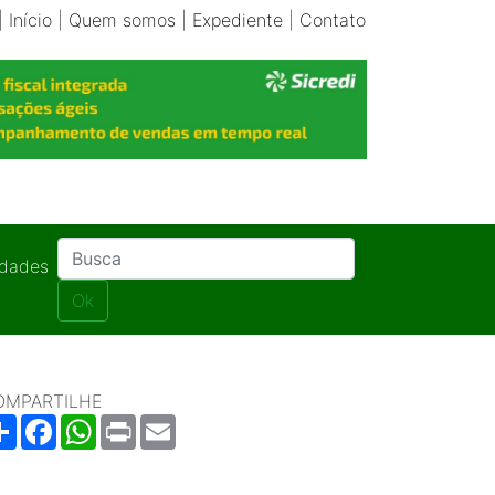
|
Início
|
Quem somos
|
Expediente
|
Contato
idades
Ok
OMPARTILHE
Share
Facebook
WhatsApp
Print
Email