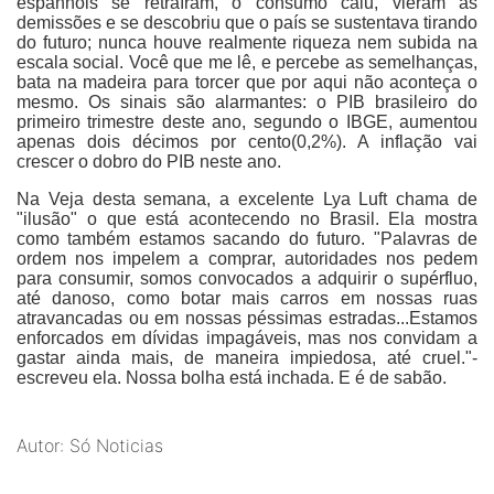
espanhóis se retraíram, o consumo caiu, vieram as
demissões e se descobriu que o país se sustentava tirando
do futuro; nunca houve realmente riqueza nem subida na
escala social. Você que me lê, e percebe as semelhanças,
bata na madeira para torcer que por aqui não aconteça o
mesmo. Os sinais são alarmantes: o PIB brasileiro do
primeiro trimestre deste ano, segundo o IBGE, aumentou
apenas dois décimos por cento(0,2%). A inflação vai
crescer o dobro do PIB neste ano.
Na Veja desta semana, a excelente Lya Luft chama de
"ilusão" o que está acontecendo no Brasil. Ela mostra
como também estamos sacando do futuro. "Palavras de
ordem nos impelem a comprar, autoridades nos pedem
para consumir, somos convocados a adquirir o supérfluo,
até danoso, como botar mais carros em nossas ruas
atravancadas ou em nossas péssimas estradas...Estamos
enforcados em dívidas impagáveis, mas nos convidam a
gastar ainda mais, de maneira impiedosa, até cruel."-
escreveu ela. Nossa bolha está inchada. E é de sabão.
Autor: Só Noticias