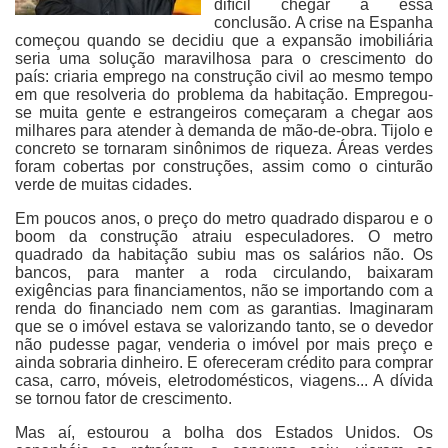
difícil chegar a essa
conclusão. A crise na Espanha
começou quando se decidiu que a expansão imobiliária
seria uma solução maravilhosa para o crescimento do
país: criaria emprego na construção civil ao mesmo tempo
em que resolveria do problema da habitação. Empregou-
se muita gente e estrangeiros começaram a chegar aos
milhares para atender à demanda de mão-de-obra. Tijolo e
concreto se tornaram sinônimos de riqueza. Áreas verdes
foram cobertas por construções, assim como o cinturão
verde de muitas cidades.
Em poucos anos, o preço do metro quadrado disparou e o
boom da construção atraiu especuladores. O metro
quadrado da habitação subiu mas os salários não. Os
bancos, para manter a roda circulando, baixaram
exigências para financiamentos, não se importando com a
renda do financiado nem com as garantias. Imaginaram
que se o imóvel estava se valorizando tanto, se o devedor
não pudesse pagar, venderia o imóvel por mais preço e
ainda sobraria dinheiro. E ofereceram crédito para comprar
casa, carro, móveis, eletrodomésticos, viagens... A dívida
se tornou fator de crescimento.
Mas aí, estourou a bolha dos Estados Unidos. Os