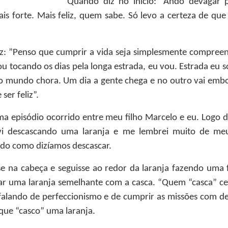
Quando diz no início: “Ando devagar po
is forte. Mais feliz, quem sabe. Só levo a certeza de que
diz: ”Penso que cumprir a vida seja simplesmente compre
u tocando os dias pela longa estrada, eu vou. Estrada eu s
 mundo chora. Um dia a gente chega e no outro vai embo
ser feliz”.
a episódio ocorrido entre meu filho Marcelo e eu. Logo d
i descascando uma laranja e me lembrei muito de meu
odo como dizíamos descascar.
se na cabeça e seguisse ao redor da laranja fazendo uma
ar uma laranja semelhante com a casca. “Quem “casca” cer
va falando de perfeccionismo e de cumprir as missões com
que “casco” uma laranja.