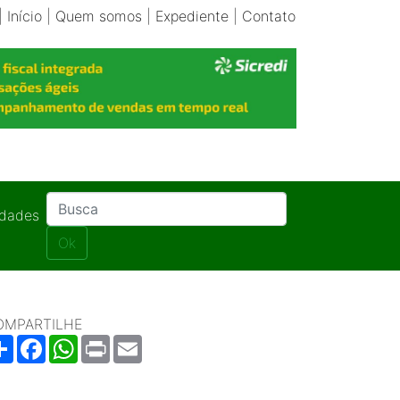
|
Início
|
Quem somos
|
Expediente
|
Contato
idades
Ok
OMPARTILHE
Share
Facebook
WhatsApp
Print
Email