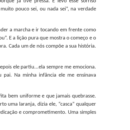
rque já tive pressa. E levo esse sorriso
 muito pouco sei, ou nada sei”, na verdade
ender a marcha e ir tocando em frente como
ou”. E a lição pura que mostra o começo e o
ra. Cada um de nós compõe a sua história.
epois ele partiu...ela sempre me emociona.
 pai. Na minha infância ele me ensinava
 fita bem uniforme e que jamais quebrasse.
to uma laranja, dizia ele, “casca” qualquer
 dedicação e comprometimento. Uma simples