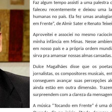
Faz algum tempo assisti a uma palestra 
faleceu recentemente e deixou uma l
humanas no país. Ela fez umas analogias
em Frente”, de Almir Sater e Renato Teixei
Aproveitei e associei no mesmo raciocí
minha infância em Minas. Nesse ambien
em nosso país e a própria ordem mundia
sirva pra amansar nossas almas cansadas.
Dulce Magalhães disse que os poetas, 
jornalistas, os compositores musicais, e
conseguem avançar suas percepções al
ainda estão em outra dimensão. Trazem
surpreendem com a clareza da mensage
A música “Tocando em Frente” é uma del