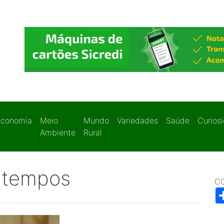
Economia
Meio
Mundo
Variedades
Saúde
Curios
Ambiente
Rural
 tempos
C