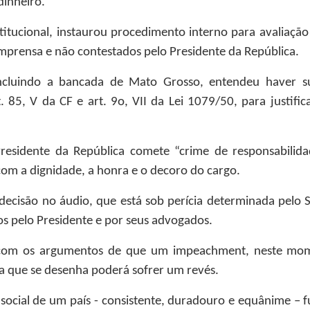
dinheiro.
titucional, instaurou procedimento interno para avaliaçã
imprensa e não contestados pelo Presidente da República.
cluindo a bancada de Mato Grosso, entendeu haver sufi
. 85, V da CF e art. 9o, VII da Lei 1079/50, para justif
 Presidente da República comete “crime de responsabili
m a dignidade, a honra e o decoro do cargo.
decisão no áudio, que está sob perícia determinada pelo 
os pelo Presidente e por seus advogados.
com os argumentos de que um impeachment, neste mome
ca que se desenha poderá sofrer um revés.
social de um país - consistente, duradouro e equânime – 