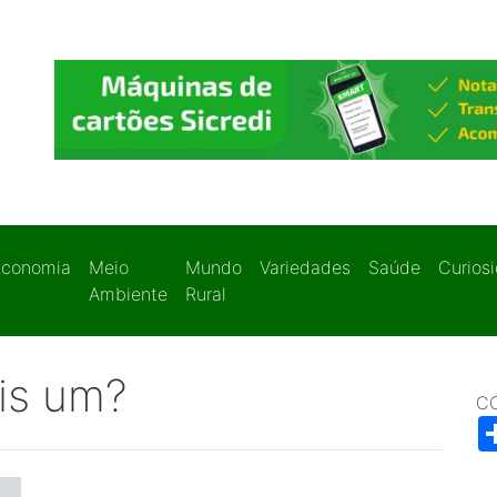
Economia
Meio
Mundo
Variedades
Saúde
Curios
Ambiente
Rural
is um?
C