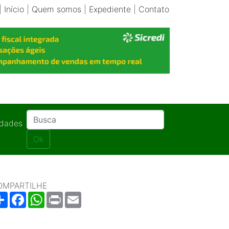
|
Início
|
Quem somos
|
Expediente
|
Contato
idades
Ok
OMPARTILHE
Share
Facebook
WhatsApp
Print
Email