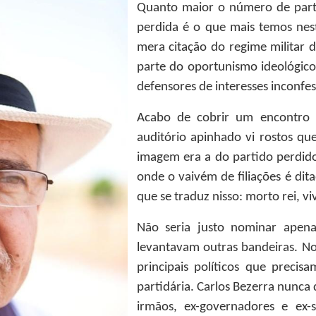
Quanto maior o número de partid
perdida é o que mais temos nes
mera citação do regime militar 
parte do oportunismo ideológico
defensores de interesses inconfes
Acabo de cobrir um encontro
auditório apinhado vi rostos qu
imagem era a do partido perdid
onde o vaivém de filiações é dit
que se traduz nisso: morto rei, viv
Não seria justo nominar apena
levantavam outras bandeiras. No
principais políticos que precis
partidária. Carlos Bezerra nunca 
irmãos, ex-governadores e ex