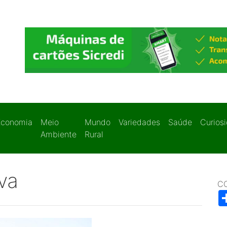
Economia
Meio
Mundo
Variedades
Saúde
Curios
Ambiente
Rural
va
C