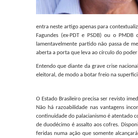
entra neste artigo apenas para contextuali
Fagundes (ex-PDT e PSDB) ou o PMDB de
lamentavelmente partido não passa de me
aberta a porta que leva ao círculo do pod
Entendo que diante da grave crise nacion
eleitoral, de modo a botar freio na superfici
O Estado Brasileiro precisa ser revisto ime
Não há razoabilidade nas vantagens incor
continuidade do palacianismo é atentado co
de duodécimo é assalto aos cofres. Dispon
feridas numa ação que somente alcançará 