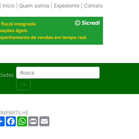
|
Início
|
Quem somos
|
Expediente
|
Contato
idades
Ok
OMPARTILHE
Share
Facebook
WhatsApp
Print
Email