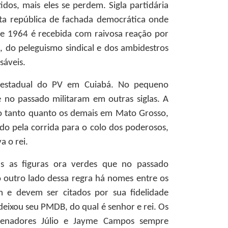
os, mais eles se perdem. Sigla partidária
ta república de fachada democrática onde
de 1964 é recebida com raivosa reação por
, do peleguismo sindical e dos ambidestros
sáveis.
 estadual do PV em Cuiabá. No pequeno
e no passado militaram em outras siglas. A
o tanto quanto os demais em Mato Grosso,
ado pela corrida para o colo dos poderosos,
a o rei.
s as figuras ora verdes que no passado
 outro lado dessa regra há nomes entre os
am e devem ser citados por sua fidelidade
deixou seu PMDB, do qual é senhor e rei. Os
-senadores Júlio e Jayme Campos sempre