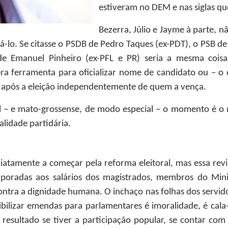
estiveram no DEM e nas siglas q
Bezerra, Júlio e Jayme à parte, n
zá-lo. Se citasse o PSDB de Pedro Taques (ex-PDT), o PSB 
 Emanuel Pinheiro (ex-PFL e PR) seria a mesma coisa
ra ferramenta para oficializar nome de candidato ou – o
er após a eleição independentemente de quem a vença.
al – e mato-grossense, de modo especial – o momento é o 
alidade partidária.
diatamente a começar pela reforma eleitoral, mas essa revisã
poradas aos salários dos magistrados, membros do Minist
ntra a dignidade humana. O inchaço nas folhas dos servido
ibilizar emendas para parlamentares é imoralidade, é cala
resultado se tiver a participação popular, se contar com