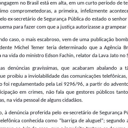
ongagem no Brasil está em alta, em um curto período de 
imo comprometedoras, a primeira, infelizmente acontec
pelo ex-secretário de Segurança Pública do estado o senho
ema para fazer com que a justiça autorizasse a grampear d
ndo caso, o mais escabroso, vem de uma publicação bombás
idente Michel Temer teria determinado que a Agência Bras
 na vida do ministro Edson Fachin, relator da Lava Jato no
as denúncias gravíssimas, que acabaram abalando a t
 proibiu a inviolabilidade das comunicações telefônicas,
foi regulamentado pela Lei 9296/96, a partir do advento 
icipação em crimes, não fala que gestores públicos tanto
as, na vida pessoal de alguns cidadãos.
o, à denúncia proferida pelo ex-secretário de Segurança 
telefônica conhecida como “barriga de aluguel”; segundo a f