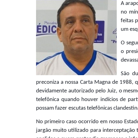
A arap
no mín
feitas 
um esqu
O segu
o pres
devassa
São du
preconiza a nossa Carta Magna de 1988, que
devidamente autorizado pelo Juiz, o mesmo 
telefônica quando houver indícios de part
possam fazer escutas telefônicas clandestin
No primeiro caso ocorrido em nosso Estad
jargão muito utilizado para interceptação 