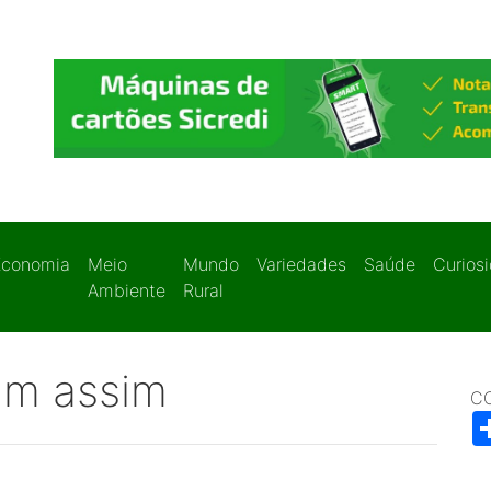
Economia
Meio
Mundo
Variedades
Saúde
Curios
Ambiente
Rural
am assim
C