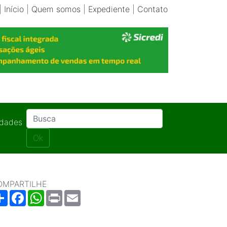
|
Início
|
Quem somos
|
Expediente
|
Contato
idades
Ok
OMPARTILHE
Share
Facebook
WhatsApp
Print
Email