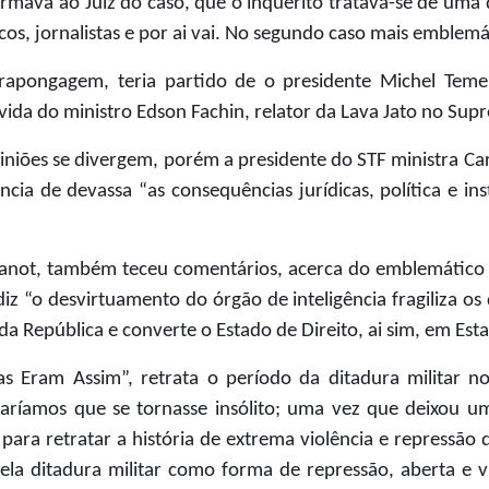
mava ao Juiz do caso, que o inquérito tratava-se de uma q
cos, jornalistas e por ai vai. No segundo caso mais emblemá
rapongagem, teria partido de o presidente Michel Temer
 vida do ministro Edson Fachin, relator da Lava Jato no Sup
iniões se divergem, porém a presidente do STF ministra Car
ia de devassa “as consequências jurídicas, política e in
 Janot, também teceu comentários, acerca do emblemático
iz “o desvirtuamento do órgão de inteligência fragiliza os 
da República e converte o Estado de Direito, ai sim, em Estad
as Eram Assim”, retrata o período da ditadura militar n
aríamos que se tornasse insólito; uma vez que deixou um
s, para retratar a história de extrema violência e repres
ela ditadura militar como forma de repressão, aberta e v