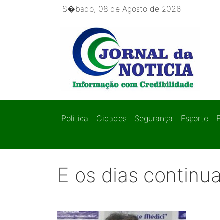
S�bado, 08 de Agosto de 2026
Politica
Cidades
Segurança
Esporte
E os dias continu