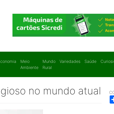
Economia
Meio
Mundo
Variedades
Saúde
Curios
Ambiente
Rural
igioso no mundo atual
C