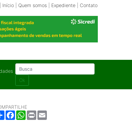
|
Início
|
Quem somos
|
Expediente
|
Contato
idades
Ok
OMPARTILHE
Share
Facebook
WhatsApp
Print
Email