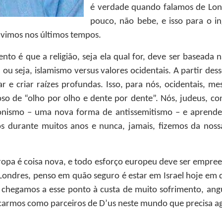
é verdade quando falamos de Londr
pouco, não bebe, e isso para o i
 vimos nos últimos tempos.
to é que a religião, seja ela qual for, deve ser baseada
, ou seja, islamismo versus valores ocidentais. A partir de
 e criar raízes profundas. Isso, para nós, ocidentais, 
ioso de “olho por olho e dente por dente”. Nós, judeus, c
ionismo – uma nova forma de antissemitismo – e aprende
os durante muitos anos e nunca, jamais, fizemos da nossa
opa é coisa nova, e todo esforço europeu deve ser empree
Londres, penso em quão seguro é estar em Israel hoje em d
s chegamos a esse ponto à custa de muito sofrimento, angú
carmos como parceiros de D’us neste mundo que precisa ago