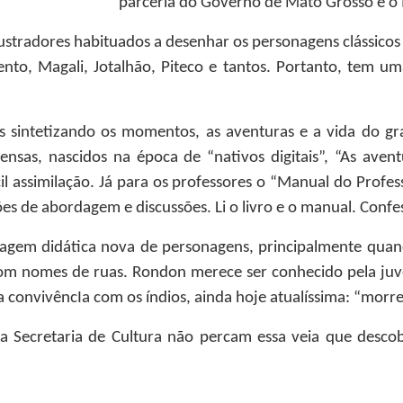
parceria do Governo de Mato Grosso e o I
ilustradores habituados a desenhar os personagens clássic
nto, Magali, Jotalhão, Piteco e tantos. Portanto, tem um
s sintetizando os momentos, as aventuras e a vida do gran
densas, nascidos na época de “nativos digitais”, “As av
ácil assimilação. Já para os professores o “Manual do Prof
ões de abordagem e discussões. Li o livro e o manual. Conf
agem didática nova de personagens, principalmente quando
 com nomes de ruas. Rondon merece ser conhecido pela ju
 a convivêncIa com os índios, ainda hoje atualíssima: “morre
 Secretaria de Cultura não percam essa veia que desc