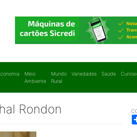
Economia
Meio
Mundo
Variedades
Saúde
Curios
Ambiente
Rural
hal Rondon
C