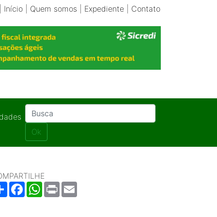
|
Início
|
Quem somos
|
Expediente
|
Contato
idades
Ok
OMPARTILHE
Share
Facebook
WhatsApp
Print
Email