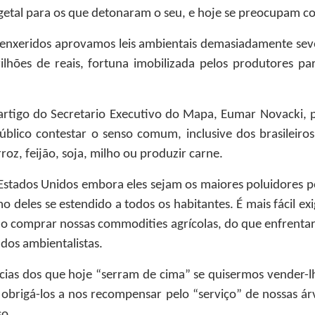
getal para os que detonaram o seu, e hoje se preocupam co
enxeridos aprovamos leis ambientais demasiadamente sev
rilhões de reais, fortuna imobilizada pelos produtores p
 artigo do Secretario Executivo do Mapa, Eumar Novacki, 
lico contestar o senso comum, inclusive dos brasileiros
roz, feijão, soja, milho ou produzir carne.
 Estados Unidos embora eles sejam os maiores poluidores
deles se estendido a todos os habitantes. É mais fácil exi
ão comprar nossas commodities agrícolas, do que enfrentar
 dos ambientalistas.
ias dos que hoje “serram de cima” se quisermos vender-lh
 obrigá-los a nos recompensar pelo “serviço” de nossas 
so.