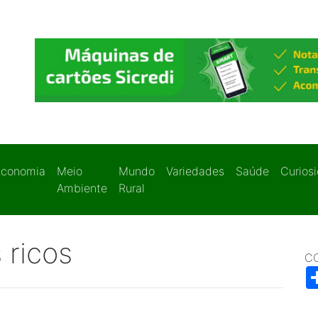
Economia
Meio
Mundo
Variedades
Saúde
Curios
Ambiente
Rural
 ricos
C