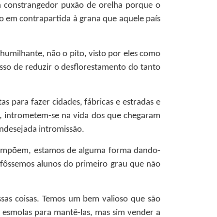
m constrangedor puxão de orelha porque o
o em contrapartida à grana que aquele país
umilhante, não o pito, visto por eles como
so de reduzir o desflorestamento do tanto
s para fazer cidades, fábricas e estradas e
m, intrometem-se na vida dos que chegaram
indesejada intromissão.
s impõem, estamos de alguma forma dando-
 fôssemos alunos do primeiro grau que não
ssas coisas. Temos um bem valioso que são
 esmolas para mantê-las, mas sim vender a