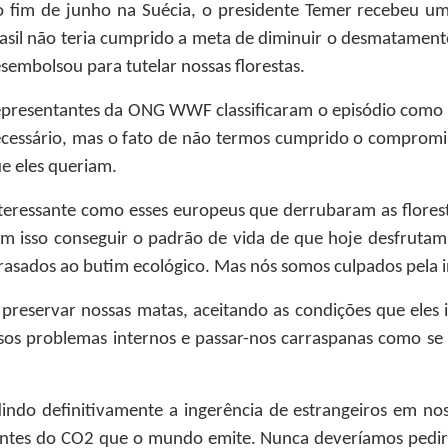
 fim de junho na Suécia, o presidente Temer recebeu u
asil não teria cumprido a meta de diminuir o desmatament
sembolsou para tutelar nossas florestas.
presentantes da ONG WWF classificaram o episódio como h
cessário, mas o fato de não termos cumprido o compromis
e eles queriam.
teressante como esses europeus que derrubaram as floresta
m isso conseguir o padrão de vida de que hoje desfruta
rasados ao butim ecológico. Mas nós somos culpados pela 
 preservar nossas matas, aceitando as condições que ele
sos problemas internos e passar-nos carraspanas como se
dindo definitivamente a ingerência de estrangeiros em no
cientes do CO2 que o mundo emite. Nunca deveríamos pedir