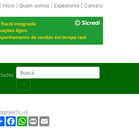
|
Início
|
Quem somos
|
Expediente
|
Contato
idades
Ok
OMPARTILHE
Share
Facebook
WhatsApp
Print
Email