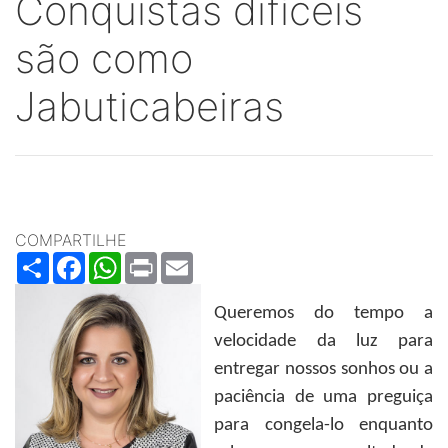
Conquistas difíceis
são como
Jabuticabeiras
COMPARTILHE
Share
Facebook
WhatsApp
Print
Email
Queremos do tempo a
velocidade da luz para
entregar nossos sonhos ou a
paciência de uma preguiça
para congela-lo enquanto