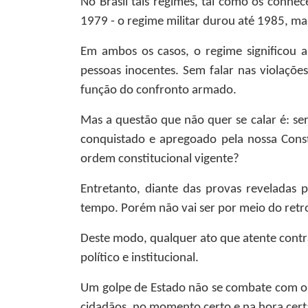
No Brasil tais regimes, tal como os conh
1979 - o regime militar durou até 1985, ma
Em ambos os casos, o regime significou a
pessoas inocentes. Sem falar nas violações
função do confronto armado.
Mas a questão que não quer se calar é: se
conquistado e apregoado pela nossa Const
ordem constitucional vigente?
Entretanto, diante das provas reveladas
tempo. Porém não vai ser por meio do retro
Deste modo, qualquer ato que atente contra
político e institucional.
Um golpe de Estado não se combate com outr
cidadãos, no momento certo e na hora certa