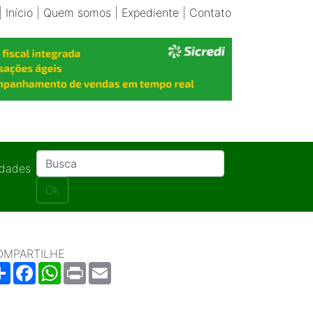
|
Início
|
Quem somos
|
Expediente
|
Contato
idades
Ok
OMPARTILHE
Share
Facebook
WhatsApp
Print
Email