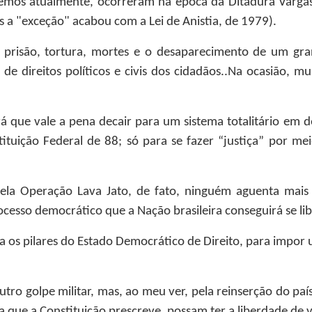
ecemos atualmente, ocorreram na época da Ditadura Vargas
s a "exceção" acabou com a Lei de Anistia, de 1979).
 prisão, tortura, mortes e o desaparecimento de um gra
 de direitos políticos e civis dos cidadãos..Na ocasião,
rá que vale a pena decair para um sistema totalitário e
ituição Federal de 88; só para se fazer “justiça” por m
 pela Operação Lava Jato, de fato, ninguém aguenta ma
cesso democrático que a Nação brasileira conseguirá se lib
 os pilares do Estado Democrático de Direito, para impor 
o golpe militar, mas, ao meu ver, pela reinserção do paí
 que a Constituição prescreve, possam ter a liberdade de v