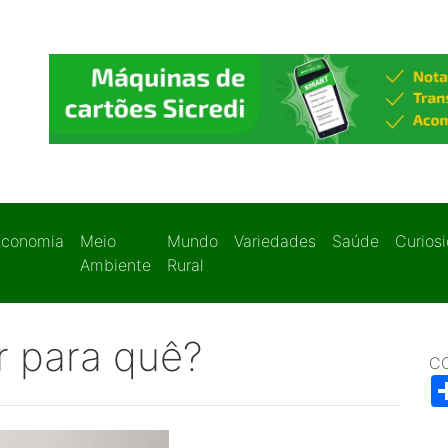
Economia
Meio
Mundo
Variedades
Saúde
Curios
Ambiente
Rural
ar para quê?
C