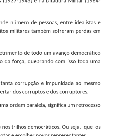
 (1937-1945) e na Ditadura Militar (1964-
nde número de pessoas, entre idealistas e
 muitos militares também sofreram perdas em
m detrimento de todo um avanço democrático
eio da força, quebrando com isso toda uma
is tanta corrupção e impunidade ao mesmo
ertar dos corruptos e dos corruptores.
uma ordem paralela, significa um retrocesso
s nos trilhos democráticos. Ou seja, que os
otar e escolher novos representantes.