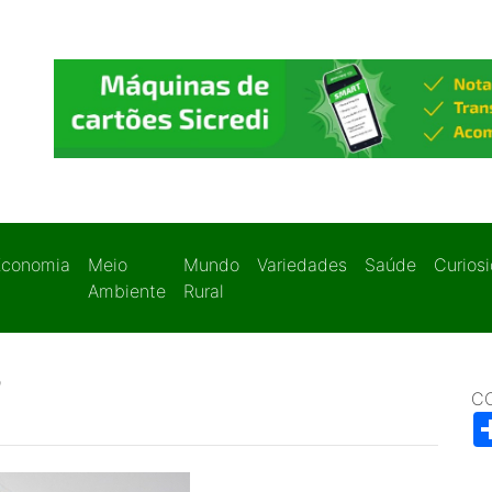
Economia
Meio
Mundo
Variedades
Saúde
Curios
Ambiente
Rural
?
C