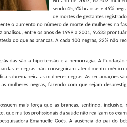
No ano de 2007, 62.503 mulhere
sendo 45,5% brancas e 46% negra
de mortes de gestantes registrad
camente o aumento no número de morte de mulheres na fa
 analisou, entre os anos de 1999 a 2001, 9.633 prontuár
tesia do que as brancas. A cada 100 negras, 22% não re
grávidas são a hipertensão e a hemorragia. A Fundação O
pardas e negras não conseguiram atendimento médico 
dica sobremaneira as mulheres negras. As reclamações sã
e as mulheres negras, fazendo com que sejam desprest
suem mais força que as brancas, sentindo, inclusive,
, que muitos profissionais da saúde não realizam os exam
 pesquisadora Emanuelle Goés. A ausência do pai do be