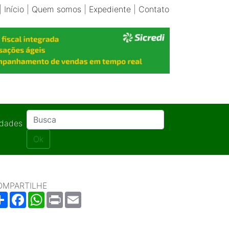
|
Início
|
Quem somos
|
Expediente
|
Contato
idades
Ok
OMPARTILHE
Share
Facebook
WhatsApp
Print
Email