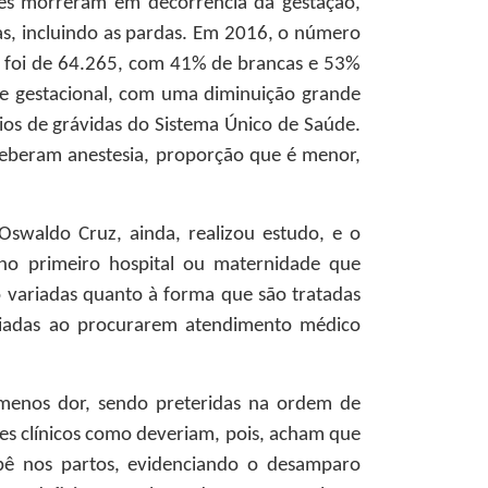
s morreram em decorrência da gestação,
s, incluindo as pardas. Em 2016, o número
o foi de 64.265, com 41% de brancas e 53%
se gestacional, com uma diminuição grande
ios de grávidas do Sistema Único de Saúde.
ceberam anestesia, proporção que é menor,
swaldo Cruz, ainda, realizou estudo, e o
no primeiro hospital ou maternidade que
o variadas quanto à forma que são tratadas
igiadas ao procurarem atendimento médico
 menos dor, sendo preteridas na ordem de
es clínicos como deveriam, pois, acham que
bê nos partos, evidenciando o desamparo