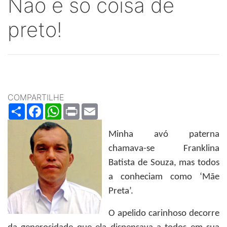
Não é só coisa de
preto!
COMPARTILHE
Share
Facebook
WhatsApp
Print
Email
Minha avó paterna
chamava-se Franklina
Batista de Souza, mas todos
a conheciam como ‘Mãe
Preta’.
O apelido carinhoso decorre