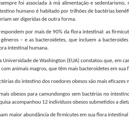
sempre foi associada à má alimentação e sedentarismo, m
estino humano é habitado por trilhões de bactérias bené
riam ser digeridas de outra forma.
respondem por mais de 90% da flora intestinal: as firmicu
gêneros – e as bacteroidetes, que incluem a bacteroides
ora intestinal humana.
 Universidade de Washington (EUA) constatou que, em ca
com animais magros, que têm mais bacteroidetes em sua flo
érias do intestino dos roedores obesos são mais eficazes n
animais obesos para camundongos sem bactérias no intestin
quisa acompanhou 12 indivíduos obesos submetidos a dietas
am maior abundância de firmicutes em sua flora intestina