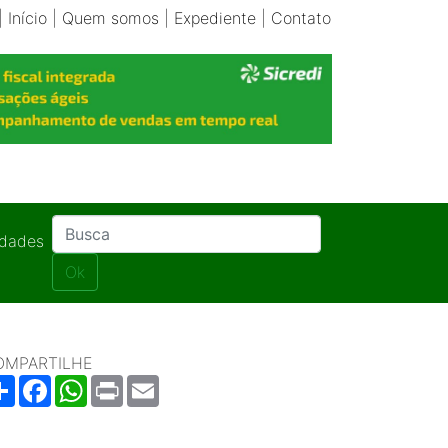
|
Início
|
Quem somos
|
Expediente
|
Contato
idades
Ok
OMPARTILHE
Share
Facebook
WhatsApp
Print
Email