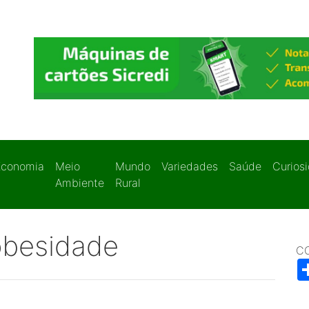
Economia
Meio
Mundo
Variedades
Saúde
Curios
Ambiente
Rural
obesidade
C