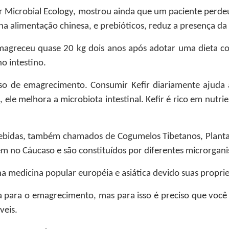
or Microbial Ecology, mostrou ainda que um paciente per
s na alimentação chinesa, e prebióticos, reduz a presença d
magreceu quase 20 kg dois anos após adotar uma dieta c
o intestino.
sso de emagrecimento. Consumir Kefir diariamente ajuda
 ele melhora a microbiota intestinal. Kefir é rico em nutrie
bebidas, também chamados de Cogumelos Tibetanos, Planta
em no Cáucaso e são constituídos por diferentes microrgani
 na medicina popular européia e asiática devido suas proprie
a para o emagrecimento, mas para isso é preciso que você
veis.