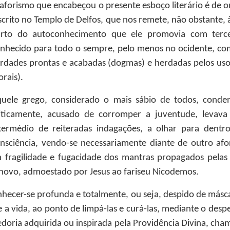
aforismo que encabeçou o presente esboço literário é de or
scrito no Templo de Delfos, que nos remete, não obstante, 
rto do autoconhecimento que ele promovia com terce
nhecido para todo o sempre, pelo menos no ocidente, com
rdades prontas e acabadas (dogmas) e herdadas pelos uso
rais).
uele grego, considerado o mais sábio de todos, conde
iticamente, acusado de corromper a juventude, levava
termédio de reiteradas indagações, a olhar para dentro
nsciência, vendo-se necessariamente diante de outro afor
fragilidade e fugacidade dos mantras propagados pelas 
ovo, admoestado por Jesus ao fariseu Nicodemos.
ecer-se profunda e totalmente, ou seja, despido de más
a vida, ao ponto de limpá-las e curá-las, mediante o despe
edoria adquirida ou inspirada pela Providência Divina, cham