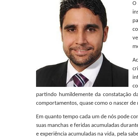
O 
in
pa
co
ve
mo
Aq
cr
in
co
partindo humildemente da constatação da 
comportamentos, quase como o nascer de n
Em quanto tempo cada um de nós pode conh
suas manchas e feridas acumuladas durante 
e experiência acumuladas na vida, pela sab