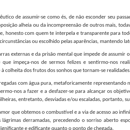
pêutico de assumir-se como és, de não esconder seu passa
oposição alheia ou da incompreensão de outros mais, todav
, honesto com quem te interpela e transparente para tod
ircunstâncias ou escolhido pelas aparências, mantendo lat
rras externas e da prisão mental que impede de assumir o
nte que impeça-nos de sermos felizes e sentirmo-nos r
à colheita dos frutos dos sonhos que tornam-se realidades
 regadas com água pura, metaforicamente representando nos
ermo-nos a fazer e a desfazer-se para alcançar os objeti
lheiras, entretanto, desviadas e/ou escaladas, portanto, su
 amor que obtemos o combustível e a via de acesso ao infin
das lágrimas derramadas, precedendo o sorriso aberto esp
ignificante e edificante quanto o ponto de chegada.