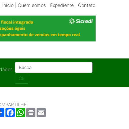
|
Início
|
Quem somos
|
Expediente
|
Contato
idades
Ok
OMPARTILHE
Share
Facebook
WhatsApp
Print
Email