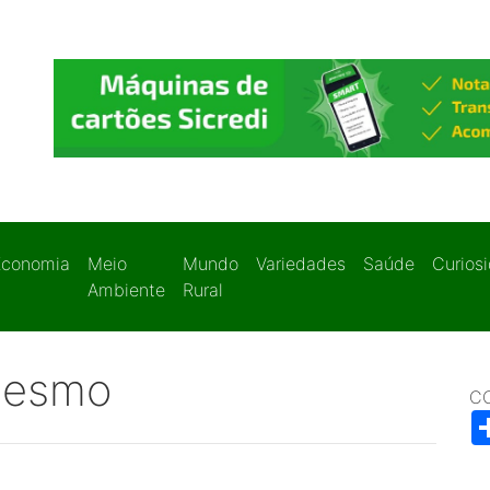
Economia
Meio
Mundo
Variedades
Saúde
Curios
Ambiente
Rural
mesmo
C