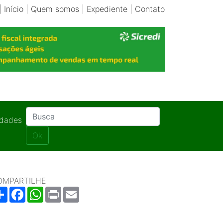
|
Início
|
Quem somos
|
Expediente
|
Contato
idades
Ok
OMPARTILHE
Share
Facebook
WhatsApp
Print
Email