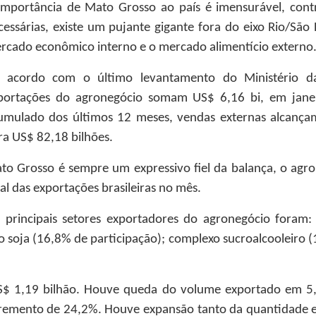
importância de Mato Grosso ao país é imensurável, cont
cessárias, existe um pujante gigante fora do eixo Rio/Sã
rcado econômico interno e o mercado alimentício externo
 acordo com o último levantamento do Ministério da 
portações do agronegócio somam US$ 6,16 bi, em janei
umulado dos últimos 12 meses, vendas externas alcançam
ra US$ 82,18 bilhões.
to Grosso é sempre um expressivo fiel da balança, o agr
tal das exportações brasileiras no mês.
 principais setores exportadores do agronegócio foram: 
o soja (16,8% de participação); complexo sucroalcooleiro (1
S$ 1,19 bilhão. Houve queda do volume exportado em 5
ncremento de 24,2%. Houve expansão tanto da quantidade 