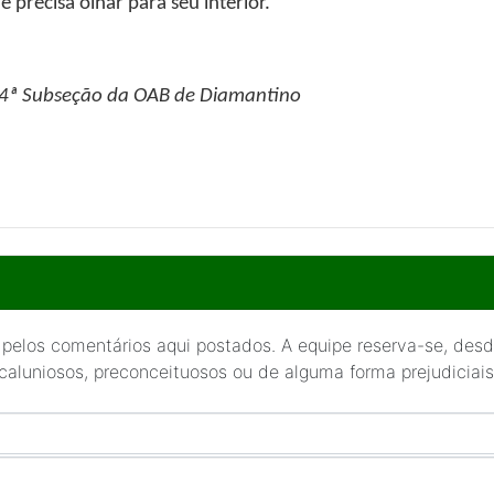
precisa olhar para seu interior.
 4ª Subseção da OAB de Diamantino
 pelos comentários aqui postados. A equipe reserva-se, desde
 caluniosos, preconceituosos ou de alguma forma prejudiciais 