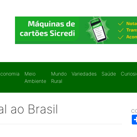
Economia
Meio
Mundo
Variedades
Saúde
Curios
Ambiente
Rural
l ao Brasil
C