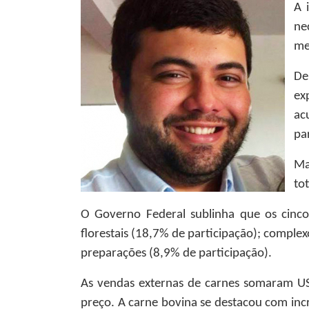
A 
ne
me
De
ex
ac
pa
Ma
to
O Governo Federal sublinha que os cinco
florestais (18,7% de participação); complex
preparações (8,9% de participação).
As vendas externas de carnes somaram U
preço. A carne bovina se destacou com i