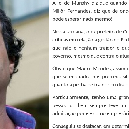
A lei de Murphy diz que quando a
Millôr Fernandes, diz que de on
pode esperar nada mesmo!
Nessa semana, o ex-prefeito de C
críticas em relação à gestão de P
que não é nenhum traidor e que
governo, mesmo que contra o atua
Óbvio que Mauro Mendes, assim co
que se enquadra nos pré-requisit
quanto à pecha de traidor eu disc
Particularmente, tenho uma gran
pessoa do bem sempre teve um t
admiração por ele como empresári
Conseguiu se destacar, em determ