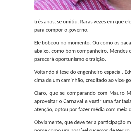
três anos, se omitiu. Raras vezes em que ele
para compor o governo.
Ele bobeou no momento. Ou como os bacani
abaixo, como bom companheiro, Mendes dev
parecerá oportunismo e traição.
Voltando à tese do engenheiro espacial, 
cima de um caminhão, creditado ao vice-gov
Claro, que se comparando com Mauro Mend
aproveitar o Carnaval e vestir uma fanta
atenção, optou por fazer média com meia d
Obviamente, que deve ter a participação ma
nome como um possível sucessor de Pedro