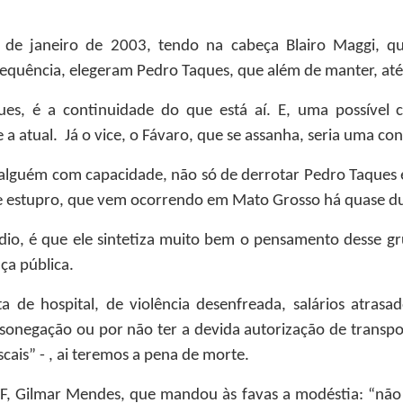
de janeiro de 2003, tendo na cabeça Blairo Maggi, qu
sequência, elegeram Pedro Taques, que além de manter, a
ues, é a continuidade do que está aí. E, uma possíve
 atual. Já o vice, o Fávaro, que se assanha, seria uma co
alguém com capacidade, não só de derrotar Pedro Taques e
sse estupro, que vem ocorrendo em Mato Grosso há quase 
io, é que ele sintetiza muito bem o pensamento desse gru
nça pública.
 de hospital, de violência desenfreada, salários atras
sonegação ou por não ter a devida autorização de transpo
iscais” - , ai teremos a pena de morte.
F, Gilmar Mendes, que mandou às favas a modéstia: “não