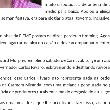
muito disputada, a de antena de c
médio para baixo. Apoiou a eleiç
 se manifestava, era para elogiar o atual governo, inclusive
nhas da FIEMT gostam de dizer, perdeu o timming. Agora
e agarrar na alça do caixão e deve acompanhar o enterro 
Edward Murphy, em pleno sábado de Carnaval, surge um áu
ernador Carlos Fávaro, esbravejando e destilando raivosas
es, esse Carlos Fávaro não representa nada na ordem 
sia de Carmem Miranda, com uma melancia pendurada no p
úzia de produtores rurais em cima do desgaste do atual g
is uma meia dúzia que lhe incentivou a fazer isso, visando 
 Taques.