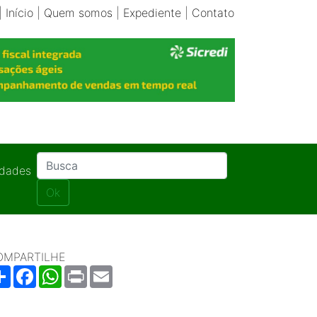
|
Início
|
Quem somos
|
Expediente
|
Contato
idades
Ok
OMPARTILHE
Share
Facebook
WhatsApp
Print
Email