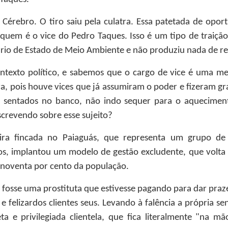
Cérebro. O tiro saiu pela culatra. Essa patetada de opo
uem é o vice do Pedro Taques. Isso é um tipo de traiçã
ário de Estado de Meio Ambiente e não produziu nada de re
ntexto político, e sabemos que o cargo de vice é uma mer
ra, pois houve vices que já assumiram o poder e fizeram gra
s sentados no banco, não indo sequer para o aqueciment
crevendo sobre esse sujeito?
ra fincada no Paiaguás, que representa um grupo de p
os, implantou um modelo de gestão excludente, que volta t
 noventa por cento da população.
 fosse uma prostituta que estivesse pagando para dar praz
e felizardos clientes seus. Levando à falência a própria se
a e privilegiada clientela, que fica literalmente "na mã