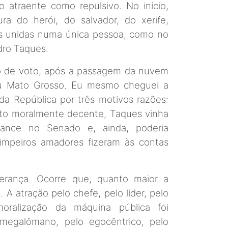
o atraente como repulsivo. No início,
ra do herói, do salvador, do xerife,
s unidas numa única pessoa, como no
dro Taques.
ão de voto, após a passagem da nuvem
u Mato Grosso. Eu mesmo cheguei a
da República por três motivos razões:
ato moralmente decente, Taques vinha
ance no Senado e, ainda, poderia
rimpeiros amadores fizeram às contas
perança. Ocorre que, quanto maior a
. A atração pelo chefe, pelo líder, pelo
ralização da máquina pública foi
 megalômano, pelo egocêntrico, pelo