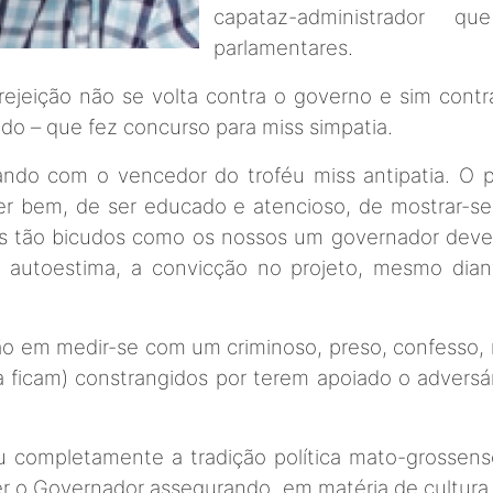
capataz-administrador 
parlamentares.
rejeição não se volta contra o governo e sim contr
lado – que fez concurso para miss simpatia.
ando com o vencedor do troféu miss antipatia. O
er bem, de ser educado e atencioso, de mostrar-se 
pos tão bicudos como os nossos um governador deve 
a autoestima, a convicção no projeto, mesmo diant
ão em medir-se com um criminoso, preso, confesso, r
a ficam) constrangidos por terem apoiado o adversá
 completamente a tradição política mato-grossense
er o Governador assegurando, em matéria de cultura, 