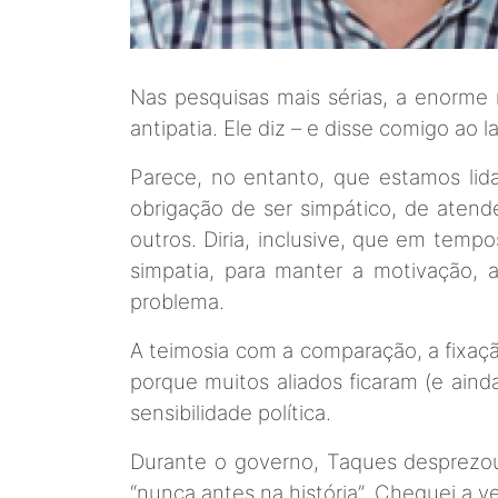
Nas pesquisas mais sérias, a enorme 
antipatia. Ele diz – e disse comigo ao 
Parece, no entanto, que estamos lid
obrigação de ser simpático, de atend
outros. Diria, inclusive, que em tem
simpatia, para manter a motivação, 
problema.
A teimosia com a comparação, a fixaç
porque muitos aliados ficaram (e aind
sensibilidade política.
Durante o governo, Taques desprezou
“nunca antes na história”. Cheguei a v