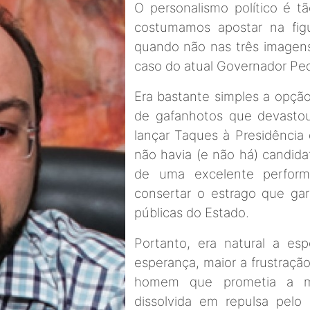
O personalismo político é tã
costumamos apostar na figu
quando não nas três imagen
caso do atual Governador Pe
Era bastante simples a opç
de gafanhotos que devasto
lançar Taques à Presidência 
não havia (e não há) candid
de uma excelente perform
consertar o estrago que ga
públicas do Estado.
Portanto, era natural a es
esperança, maior a frustração
homem que prometia a mo
dissolvida em repulsa pelo