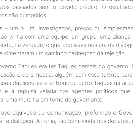
 atos passados sem o devido crédito. O resultad
atos não cumpridos.
rios – um a um, investigados, presos ou simplesme
 não vinha com uma equipe, um grupo, uma aliança. 
ando, na verdade, o que precisávamos era de diálogo
que cimentaram um caminho pedregoso da rejeição.
 governo Taques era ter Taques demais no governo
nicação e de simpatia, alguém com esse talento para
ques duplicou-se e entronizou outro Taques na artic
to e a repulsa velada dos agentes políticos qu
a, uma muralha em torno do governante.
ave equívoco de comunicação, preferindo o Gover
r e dialógica. A ironia, tão bem-vinda nos debates