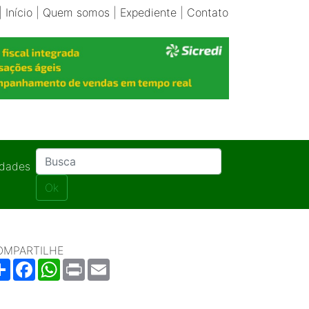
|
Início
|
Quem somos
|
Expediente
|
Contato
idades
Ok
OMPARTILHE
Share
Facebook
WhatsApp
Print
Email