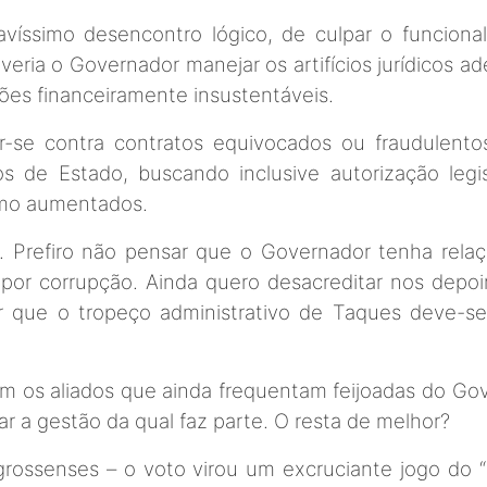
avíssimo desencontro lógico, de culpar o funcional
eria o Governador manejar os artifícios jurídicos ad
ões financeiramente insustentáveis.
tar-se contra contratos equivocados ou fraudule
s de Estado, buscando inclusive autorização legi
mo aumentados.
. Prefiro não pensar que o Governador tenha rela
ve por corrupção. Ainda quero desacreditar nos depo
tar que o tropeço administrativo de Taques deve-
 os aliados que ainda frequentam feijoadas do Go
icar a gestão da qual faz parte. O resta de melhor?
rossenses – o voto virou um excruciante jogo do 