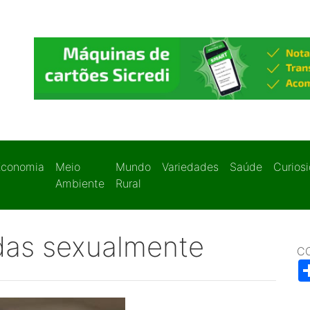
Economia
Meio
Mundo
Variedades
Saúde
Curios
Ambiente
Rural
das sexualmente
C