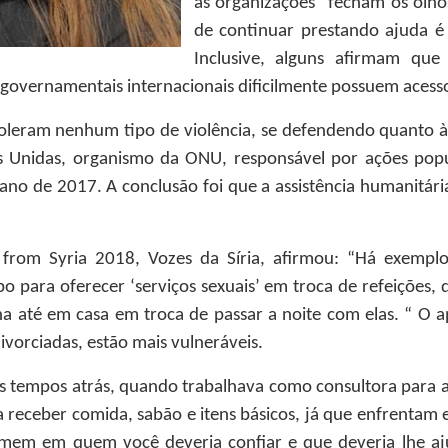
as organizações “fecham os olho
de continuar prestando ajuda é
Inclusive, alguns afirmam que
 governamentais internacionais dificilmente possuem acess
oleram nenhum tipo de violência, se defendendo quanto à 
Unidas, organismo da ONU, responsável por ações popul
o ano de 2017. A conclusão foi que a assistência humanitár
es from Syria 2018, Vozes da Síria, afirmou: “Há exempl
o para oferecer ‘serviços sexuais’ em troca de refeições,
ona até em casa em troca de passar a noite com elas. “ O
ivorciadas, estão mais vulneráveis.
s tempos atrás, quando trabalhava como consultora para a
receber comida, sabão e itens básicos, já que enfrentam 
omem em quem você deveria confiar e que deveria lhe aju