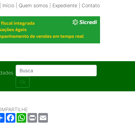
|
Início
|
Quem somos
|
Expediente
|
Contato
idades
Ok
OMPARTILHE
Share
Facebook
WhatsApp
Print
Email