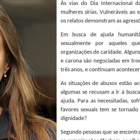
Às vias do Dia Internacional 
mulheres sírias. Vulneráveis ao 
os relatos demonstram as agressõe
Em busca de ajuda humanitá
sexualmente por aqueles qu
organizações de caridade. Algun
e carona são negociadas em troc
três anos, e continuam acontece
As situações de abusos estão a
algumas se recusam a ir à busc
ajuda. Para as necessitadas, sof
favores sexuais tem se tornado
dignidade?
Segundo pessoas que se encontram