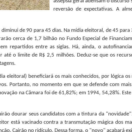
assepsia geral adensam o discurso 
reversão de expectativas. A al
diminui de 90 para 45 dias. Na mídia eleitoral, de 45 para
brarão cerca de 1,7 bilhão no Fundo Especial de Financi
rem repartidos entre as siglas. Há, ainda, o autofinan
r até o limite de R$ 2,5 milhões. Deduz-se que os recur
tagens.
a eleitoral) beneficiará os mais conhecidos, por lógica o
vos. Portanto, no momento em que se defende com mais í
enovação na Câmara foi de 61,82%; em 1994, 54,28%. Este 
guirão dourar seus candidatos com a tintura da "novidade
eitor está vacinado contra a transmutação mágica dos ma
ão. Cairão no ridículo. Dessa forma, o "novo" acabará exi