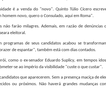
iguidade é a venda do "novo". Quinto Túlio Cícero escr
um homem novo, quero o Consulado, aqui em Roma".
s não farão milagres. Ademais, em razão de denúncias q
eara eleitoral.
m programas de seus candidatos acabou se transforman
prazer de espantar", também está com dias contados.
rói, como o ex-senador Eduardo Suplicy, em tempos idos
meter-se ao império da visibilidade "custe o que custar".
 candidatos que aparecerem. Sem a presença maciça de ele
ecidos ou próximos. Não haverá grandes mudanças com