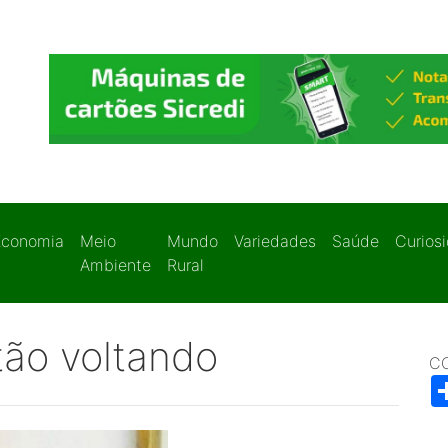
Economia
Meio
Mundo
Variedades
Saúde
Curios
Ambiente
Rural
tão voltando
C