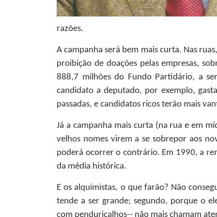
razões.
A campanha será bem mais curta. Nas ruas, 
proibição de doações pelas empresas, so
888,7 milhões do Fundo Partidário, a se
candidato a deputado, por exemplo, gasta
passadas, e candidatos ricos terão mais van
Já a campanha mais curta (na rua e em mídi
velhos nomes virem a se sobrepor aos no
poderá ocorrer o contrário. Em 1990, a r
da média histórica.
E os alquimistas, o que farão? Não conse
tende a ser grande; segundo, porque o el
com penduricalhos-- não mais chamam atenç