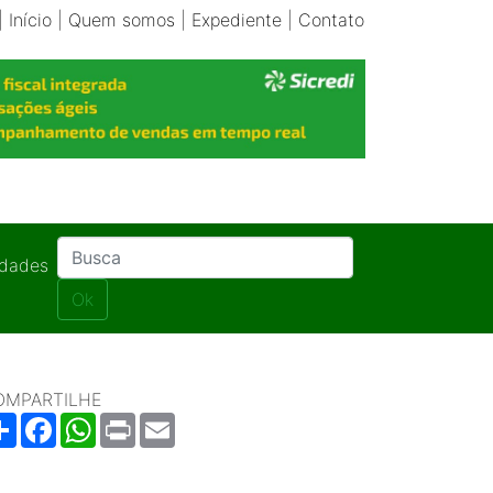
|
Início
|
Quem somos
|
Expediente
|
Contato
idades
Ok
OMPARTILHE
Share
Facebook
WhatsApp
Print
Email