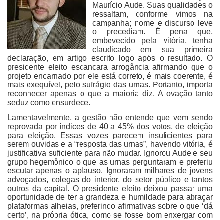
Maurício Aude. Suas qualidades o
ressaltam, conforme vimos na
campanha; nome e discurso leve
o precediam. É pena que,
embevecido pela vitória, tenha
claudicado em sua primeira
declaração, em artigo escrito logo após o resultado. O
presidente eleito escancara arrogância afirmando que o
projeto encarnado por ele está correto, é mais coerente, é
mais exequível, pelo sufrágio das urnas. Portanto, importa
reconhecer apenas o que a maioria diz. A ovação tanto
seduz como ensurdece.
Lamentavelmente, a gestão não entende que vem sendo
reprovada por índices de 40 a 45% dos votos, de eleição
para eleição. Essas vozes parecem insuficientes para
serem ouvidas e a “resposta das urnas”, havendo vitória, é
justificativa suficiente para não mudar. Ignorou Aude e seu
grupo hegemônico o que as urnas perguntaram e preferiu
escutar apenas o aplauso. Ignoraram milhares de jovens
advogados, colegas do interior, do setor público e tantos
outros da capital. O presidente eleito deixou passar uma
oportunidade de ter a grandeza e humildade para abraçar
plataformas alheias, preferindo afirmativas sobre o que ‘dá
certo’, na própria ótica, como se fosse bom enxergar com