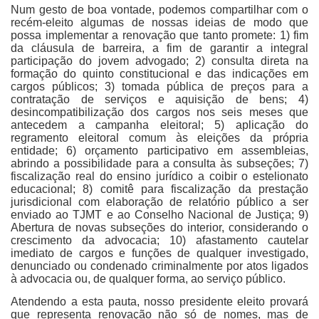
Num gesto de boa vontade, podemos compartilhar com o
recém-eleito algumas de nossas ideias de modo que
possa implementar a renovação que tanto promete: 1) fim
da cláusula de barreira, a fim de garantir a integral
participação do jovem advogado; 2) consulta direta na
formação do quinto constitucional e das indicações em
cargos públicos; 3) tomada pública de preços para a
contratação de serviços e aquisição de bens; 4)
desincompatibilização dos cargos nos seis meses que
antecedem a campanha eleitoral; 5) aplicação do
regramento eleitoral comum às eleições da própria
entidade; 6) orçamento participativo em assembleias,
abrindo a possibilidade para a consulta às subseções; 7)
fiscalização real do ensino jurídico a coibir o estelionato
educacional; 8) comitê para fiscalização da prestação
jurisdicional com elaboração de relatório público a ser
enviado ao TJMT e ao Conselho Nacional de Justiça; 9)
Abertura de novas subseções do interior, considerando o
crescimento da advocacia; 10) afastamento cautelar
imediato de cargos e funções de qualquer investigado,
denunciado ou condenado criminalmente por atos ligados
à advocacia ou, de qualquer forma, ao serviço público.
Atendendo a esta pauta, nosso presidente eleito provará
que representa renovação não só de nomes, mas de