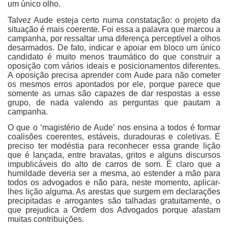
um único olho.
Talvez Aude esteja certo numa constatação: o projeto da
situação é mais coerente. Foi essa a palavra que marcou a
campanha, por ressaltar uma diferença perceptível a olhos
desarmados. De fato, indicar e apoiar em bloco um único
candidato é muito menos traumático do que construir a
oposição com vários ideais e posicionamentos diferentes.
A oposição precisa aprender com Aude para não cometer
os mesmos erros apontados por ele, porque parece que
somente as urnas são capazes de dar respostas a esse
grupo, de nada valendo as perguntas que pautam a
campanha.
O que o ‘magistério de Aude’ nos ensina a todos é formar
coalisões coerentes, estáveis, duradouras e coletivas. É
preciso ter modéstia para reconhecer essa grande lição
que é lançada, entre bravatas, gritos e alguns discursos
impublicáveis do alto de carros de som. É claro que a
humildade deveria ser a mesma, ao estender a mão para
todos os advogados e não para, neste momento, aplicar-
lhes lição alguma. As arestas que surgem em declarações
precipitadas e arrogantes são talhadas gratuitamente, o
que prejudica a Ordem dos Advogados porque afastam
muitas contribuições.