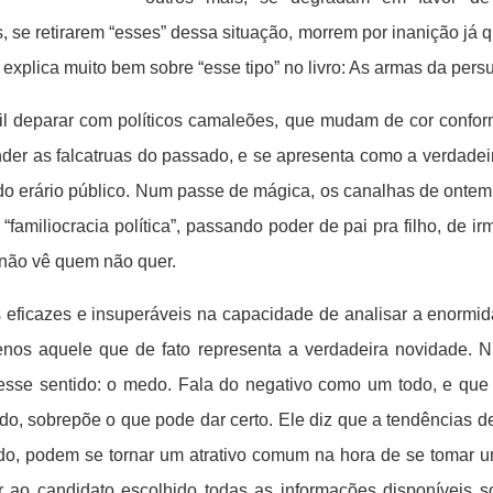
, se retirarem “esses” dessa situação, morrem por inanição já 
i explica muito bem sobre “esse tipo” no livro: As armas da pers
ícil deparar com políticos camaleões, que mudam de cor confo
conder as falcatruas do passado, e se apresenta como a verda
 do erário público. Num passe de mágica, os canalhas de onte
amiliocracia política”, passando poder de pai pra filho, de ir
ó não vê quem não quer.
ficazes e insuperáveis na capacidade de analisar a enormidade
enos aquele que de fato representa a verdadeira novidade. N
nesse sentido: o medo. Fala do negativo como um todo, e que 
ado, sobrepõe o que pode dar certo. Ele diz que a tendências 
edo, podem se tornar um atrativo comum na hora de se tomar 
r ao candidato escolhido todas as informações disponíveis so