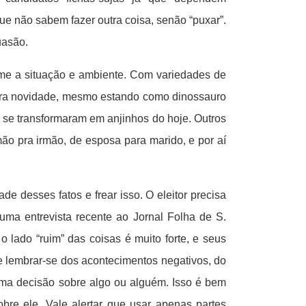
que não sabem fazer outra coisa, senão “puxar”.
uasão.
rme a situação e ambiente. Com variedades de
deira novidade, mesmo estando como dinossauro
m se transformaram em anjinhos do hoje. Outros
mão pra irmão, de esposa para marido, e por aí
 desses fatos e frear isso. O eleitor precisa
uma entrevista recente ao Jornal Folha de S.
o lado “ruim” das coisas é muito forte, e seus
de lembrar-se dos acontecimentos negativos, do
uma decisão sobre algo ou alguém. Isso é bem
bre ele. Vale alertar que usar apenas partes