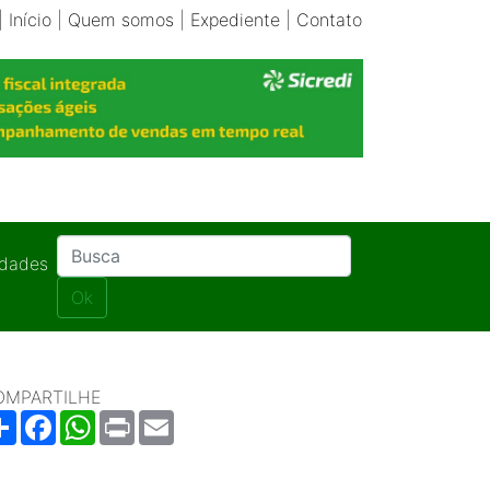
|
Início
|
Quem somos
|
Expediente
|
Contato
idades
Ok
OMPARTILHE
Share
Facebook
WhatsApp
Print
Email