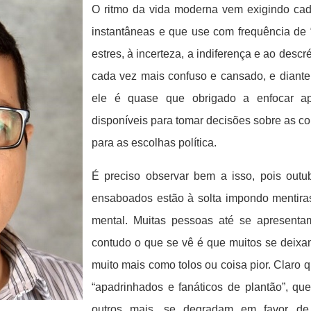
O ritmo da vida moderna vem exigindo ca
instantâneas e que use com frequência de “
estres, à incerteza, a indiferença e ao descré
cada vez mais confuso e cansado, e diante
ele é quase que obrigado a enfocar a
disponíveis para tomar decisões sobre as co
para as escolhas política.
É preciso observar bem a isso, pois outub
ensaboados estão à solta impondo mentiras 
mental. Muitas pessoas até se apresentam
contudo o que se vê é que muitos se deixam
muito mais como tolos ou coisa pior. Claro q
“apadrinhados e fanáticos de plantão”, qu
outros mais, se degradam em favor de 