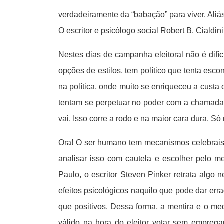
verdadeiramente da “babação” para viver. Aliás
O escritor e psicólogo social Robert B. Cialdin
Nestes dias de campanha eleitoral não é dif
opções de estilos, tem político que tenta es
na política, onde muito se enriqueceu a custa
tentam se perpetuar no poder com a chamada “f
vai. Isso corre a rodo e na maior cara dura. S
Ora! O ser humano tem mecanismos celebrais e
analisar isso com cautela e escolher pelo m
Paulo, o escritor Steven Pinker retrata algo 
efeitos psicológicos naquilo que pode dar err
que positivos. Dessa forma, a mentira e o m
válido na hora do eleitor votar sem emprega