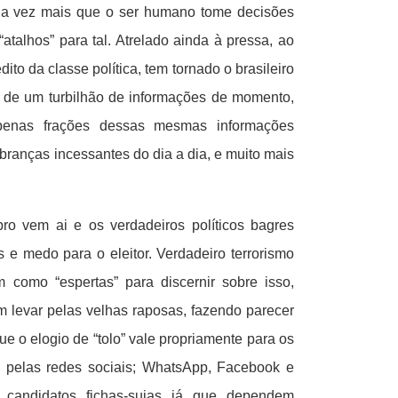
da vez mais que o ser humano tome decisões
atalhos” para tal. Atrelado ainda à pressa, ao
dito da classe política, tem tornado o brasileiro
 de um turbilhão de informações de momento,
penas frações dessas mesmas informações
branças incessantes do dia a dia, e muito mais
ro vem ai e os verdadeiros políticos bagres
e medo para o eleitor. Verdadeiro terrorismo
 como “espertas” para discernir sobre isso,
 levar pelas velhas raposas, fazendo parecer
ue o elogio de “tolo” vale propriamente para os
e pelas redes sociais; WhatsApp, Facebook e
candidatos fichas-sujas já que dependem