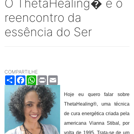
O ThetaHealing� e o
reencontro da
essência do Ser
COMPARTILHE
Share
Facebook
WhatsApp
Print
Email
Hoje eu quero falar sobre
ThetaHealing®, uma técnica
de cura energética criada pela
americana Vianna Stibal, por
volta de 1995. Trata-se de um