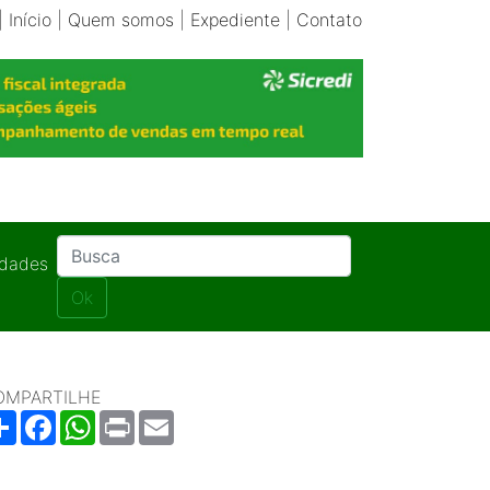
|
Início
|
Quem somos
|
Expediente
|
Contato
idades
Ok
OMPARTILHE
Share
Facebook
WhatsApp
Print
Email