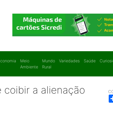
Economia
Meio
Mundo
Variedades
Saúde
Curios
Ambiente
Rural
 coibir a alienação
C