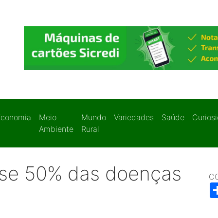
Economia
Meio
Mundo
Variedades
Saúde
Curios
Ambiente
Rural
ase 50% das doenças
C