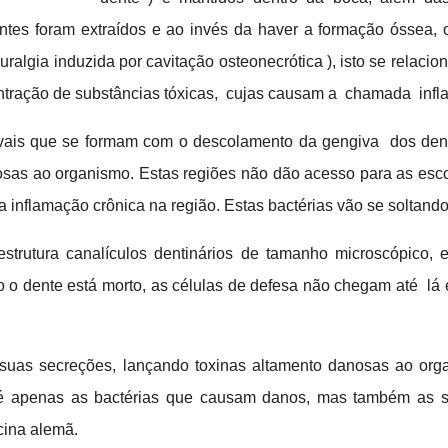
entes foram extraídos e ao invés da haver a formação óssea,
algia induzida por cavitação osteonecrótica ), isto se relacion
ntração de substâncias tóxicas, cujas causam a chamada infl
ais que se formam com o descolamento da gengiva dos dent
osas ao organismo. Estas regiões não dão acesso para as es
 inflamação crônica na região. Estas bactérias vão se soltand
trutura canalículos dentinários de tamanho microscópico, 
dente está morto, as células de defesa não chegam até lá e c
 suas secreções, lançando toxinas altamento danosas ao or
ão é apenas as bactérias que causam danos, mas também as 
cina alemã.