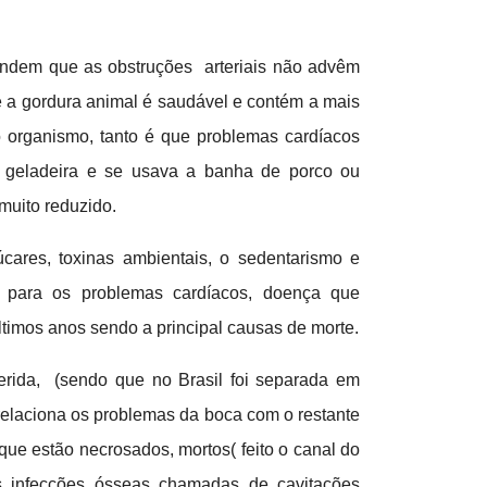
endem que as obstruções arteriais não advêm
e a gordura animal é saudável e contém a mais
o organismo, tanto é que problemas cardíacos
 geladeira e se usava a banha de porco ou
muito reduzido.
úcares, toxinas ambientais, o sedentarismo e
 para os problemas cardíacos, doença que
imos anos sendo a principal causas de morte.
erida, (sendo que no Brasil foi separada em
rrelaciona os problemas da boca com o restante
que estão necrosados, mortos( feito o canal do
s infecções ósseas chamadas de cavitações