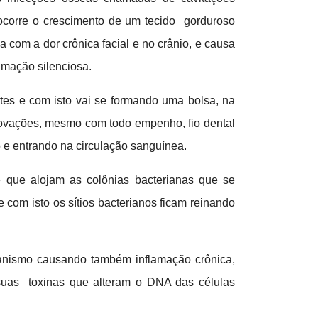
 ocorre o crescimento de um tecido gorduroso
a com a dor crônica facial e no crânio, e causa
amação silenciosa.
es e com isto vai se formando uma bolsa, na
covações, mesmo com todo empenho, fio dental
o e entrando na circulação sanguínea.
e que alojam as colônias bacterianas que se
om isto os sítios bacterianos ficam reinando
ganismo causando também inflamação crônica,
suas toxinas que alteram o DNA das células