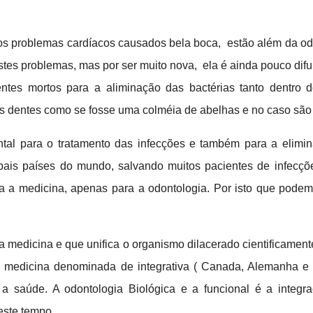
os problemas cardíacos causados bela boca, estão além da o
estes problemas, mas por ser muito nova, ela é ainda pouco difu
tes mortos para a aliminação das bactérias tanto dentro d
 dentes como se fosse uma colméia de abelhas e no caso são “
ntal para o tratamento das infecções e também para a elimi
ipais países do mundo, salvando muitos pacientes de infecç
ra a medicina, apenas para a odontologia. Por isto que podem
a medicina e que unifica o organismo dilacerado cientificame
 medicina denominada de integrativa ( Canada, Alemanha e US
a saúde. A odontologia Biológica e a funcional é a integr
este tempo.