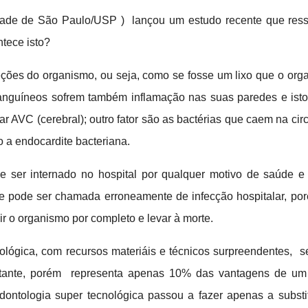
dade de São Paulo/USP ) lançou um estudo recente que ressa
tece isto?
ções do organismo, ou seja, como se fosse um lixo que o org
 sanguíneos sofrem também inflamação nas suas paredes e is
 AVC (cerebral); outro fator são as bactérias que caem na ci
 a endocardite bacteriana.
e ser internado no hospital por qualquer motivo de saúde e
ue pode ser chamada erroneamente de infecção hospitalar, p
 o organismo por completo e levar à morte.
lógica, com recursos materiáis e técnicos surpreendentes, s
ortante, porém representa apenas 10% das vantagens de um 
ontologia super tecnológica passou a fazer apenas a substit