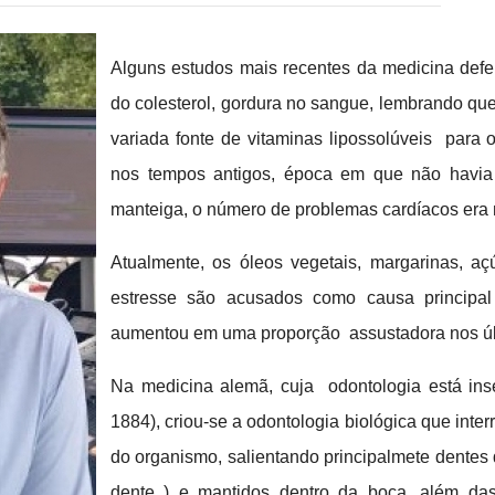
Alguns estudos mais recentes da medicina def
do colesterol, gordura no sangue, lembrando qu
variada fonte de vitaminas lipossolúveis para 
nos tempos antigos, época em que não havia
manteiga, o número de problemas cardíacos era 
Atualmente, os óleos vegetais, margarinas, aç
estresse são acusados como causa principal
aumentou em uma proporção assustadora nos últ
Na medicina alemã, cuja odontologia está ins
1884), criou-se a odontologia biológica que inte
do organismo, salientando principalmete dentes 
dente ) e mantidos dentro da boca, além da