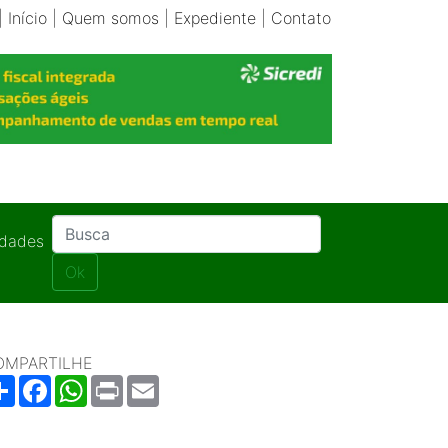
|
Início
|
Quem somos
|
Expediente
|
Contato
idades
Ok
OMPARTILHE
Share
Facebook
WhatsApp
Print
Email