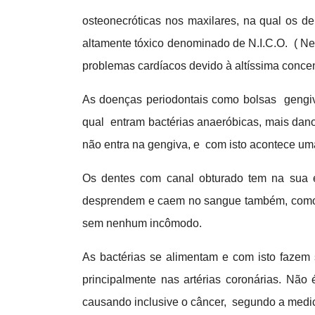
osteonecróticas nos maxilares, na qual os d
altamente tóxico denominado de N.I.C.O. ( Neur
problemas cardíacos devido à altíssima conce
As doenças periodontais como bolsas gengiv
qual entram bactérias anaeróbicas, mais dan
não entra na gengiva, e com isto acontece uma
Os dentes com canal obturado tem na sua es
desprendem e caem no sangue também, como o 
sem nenhum incômodo.
As bactérias se alimentam e com isto fazem
principalmente nas artérias coronárias. N
causando inclusive o câncer, segundo a medi