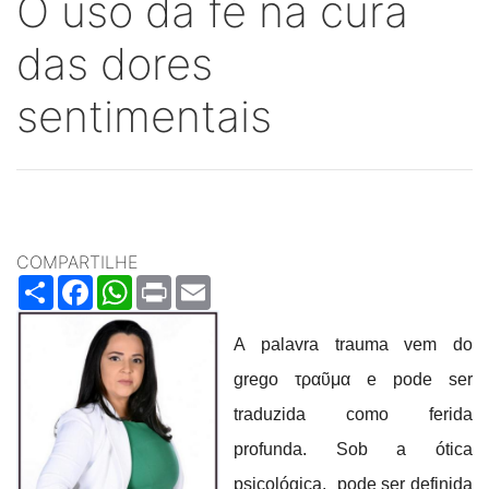
O uso da fé na cura
das dores
sentimentais
COMPARTILHE
Share
Facebook
WhatsApp
Print
Email
A palavra trauma vem do
grego τραῦμα e pode ser
traduzida como ferida
profunda. Sob a ótica
psicológica, pode ser definida