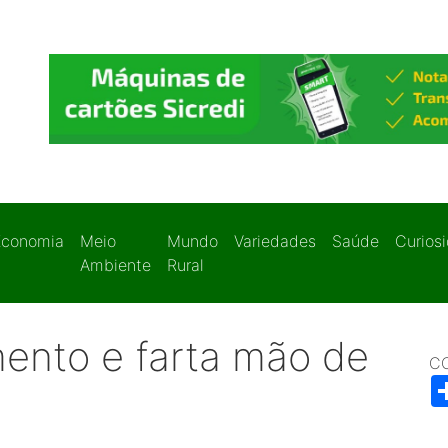
Economia
Meio
Mundo
Variedades
Saúde
Curios
Ambiente
Rural
ento e farta mão de
C