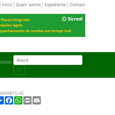
|
Início
|
Quem somos
|
Expediente
|
Contato
idades
Ok
OMPARTILHE
Share
Facebook
WhatsApp
Print
Email