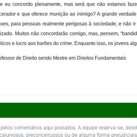
 e eu concordo plenamente, mas será que não estamos faze
rador e que oferece munição ao inimigo? A grande verdade é
aves, para pessoas realmente perigosas à sociedade, e não ir
nizado.
Muitos não concordarão comigo, mas, pensem, “bandido 
úblicos e lucro aos barões do crime. Enquanto isso, os jovens a
rofessor de Direito sendo Mestre em Direitos Fundamentais
 pelos comentários aqui postados. A equipe reserva-se, desde
 caluniosos, preconceituosos ou de alguma forma prejudiciais 