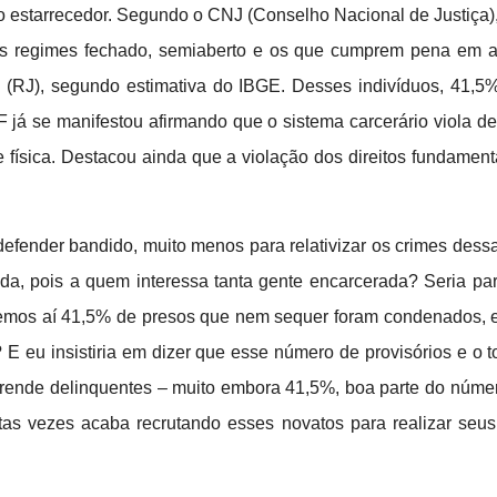
algo estarrecedor. Segundo o CNJ (Conselho Nacional de Justiça
os regimes fechado, semiaberto e os que cumprem pena em ab
RJ), segundo estimativa do IBGE. Desses indivíduos, 41,5% 
já se manifestou afirmando que o sistema carcerário viola de
e física. Destacou ainda que a violação dos direitos fundament
defender bandido, muito menos para relativizar os crimes dess
ada, pois a quem interessa tanta gente encarcerada? Seria p
Temos aí 41,5% de presos que nem sequer foram condenados, e
 E eu insistiria em dizer que esse número de provisórios e o t
rende delinquentes – muito embora 41,5%, boa parte do númer
tas vezes acaba recrutando esses novatos para realizar seu