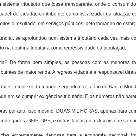
istema tributário que fosse transparente, onde o consumido
 o papel do cidadão-contribuinte como fiscalizador da atuação es
itos o resultado, em serviços públicos, pelo tamanho do esforç
undial, se aprofundou num sistema tributário cada vez mais co
 na doutrina tributária como regressividade da tributação.
ária? De forma bem simples, as pessoas com as menores fa
uintes de maior renda. A regressividade é a responsável direta p
 mais complexo do mundo, segundo o relatório do Banco Mundia
de em se cumprir exigências tributária. E os números não param
s por ano, isso mesmo, DUAS MIL HORAS, apenas para cumprir
empregados, GFIP, GPS, e outras tantas guias fiscais que são 
cias extremamente danosas para a economia nacional: in