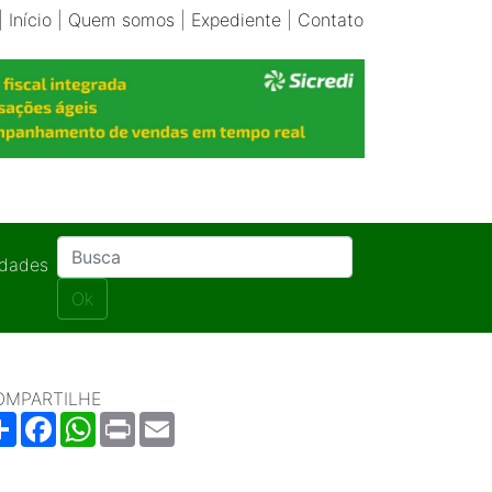
|
Início
|
Quem somos
|
Expediente
|
Contato
idades
Ok
OMPARTILHE
Share
Facebook
WhatsApp
Print
Email