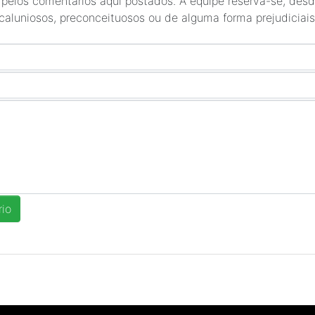
 pelos comentários aqui postados. A equipe reserva-se, desde
 caluniosos, preconceituosos ou de alguma forma prejudiciais 