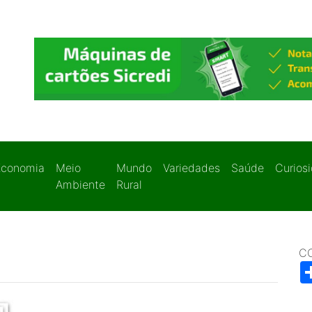
Economia
Meio
Mundo
Variedades
Saúde
Curios
Ambiente
Rural
C