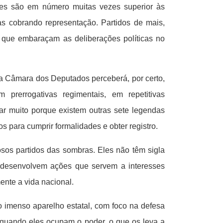
les são em número muitas vezes superior às
as cobrando representação. Partidos de mais,
s que embaraçam as deliberações políticas no
a Câmara dos Deputados perceberá, por certo,
prerrogativas regimentais, em repetitivas
r muito porque existem outras sete legendas
s para cumprir formalidades e obter registro.
os partidos das sombras. Eles não têm sigla
 desenvolvem ações que servem a interesses
mente a vida nacional.
o imenso aparelho estatal, com foco na defesa
os quando eles ocupam o poder, o que os leva a