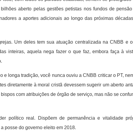
lhões aberto pelas gestões petistas nos fundos de pensão da
cinadores a aportes adicionais ao longo das próximas décadas 
grejas. Um deles tem sua atuação centralizada na CNBB e o 
as inteiras, aquela nega fazer o que faz, embora faça à vis
.
 e longa tradição, você nunca ouviu a CNBB criticar o PT, ne
tes diretamente à moral cristã devessem sugerir um aberto an
ispos com atribuições de órgão de serviço, mas não se confund
r político real. Dispõem de permanência e vitalidade pró
 a posse do governo eleito em 2018.