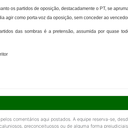
uanto os partidos de oposição, destacadamente o PT, se apruma
a agir como porta-voz da oposição, sem conceder ao vencedor u
artidos das sombras é a pretensão, assumida por quase to
ritor
 pelos comentários aqui postados. A equipe reserva-se, desde
 caluniosos, preconceituosos ou de alguma forma prejudiciais 