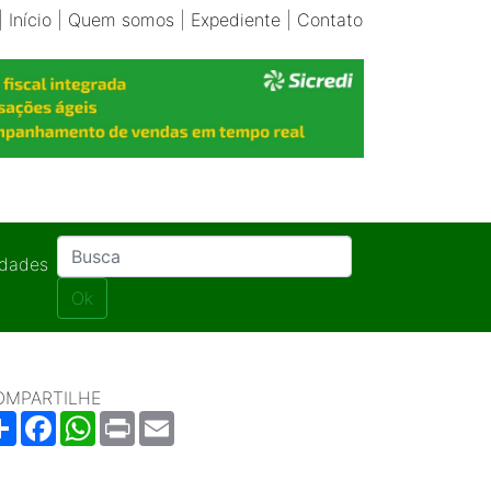
|
Início
|
Quem somos
|
Expediente
|
Contato
idades
Ok
OMPARTILHE
Share
Facebook
WhatsApp
Print
Email