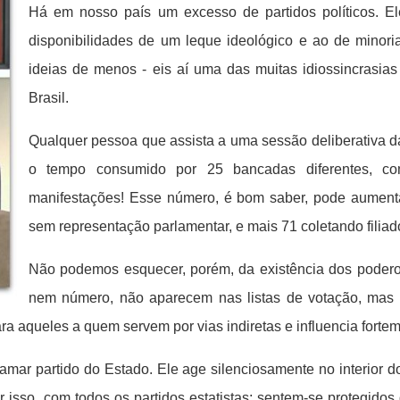
Há em nosso país um excesso de partidos políticos. E
disponibilidades de um leque ideológico e ao de minori
ideias de menos - eis aí uma das muitas idiossincrasia
Brasil.
Qualquer pessoa que assista a uma sessão deliberativa d
o tempo consumido por 25 bancadas diferentes, com 
manifestações! Esse número, é bom saber, pode aumenta
sem representação parlamentar, e mais 71 coletando filiado
Não podemos esquecer, porém, da existência dos poderos
nem número, não aparecem nas listas de votação, mas
ara aqueles a quem servem por vias indiretas e influencia forte
amar partido do Estado. Ele age silenciosamente no interior d
por isso, com todos os partidos estatistas; sentem-se protegid