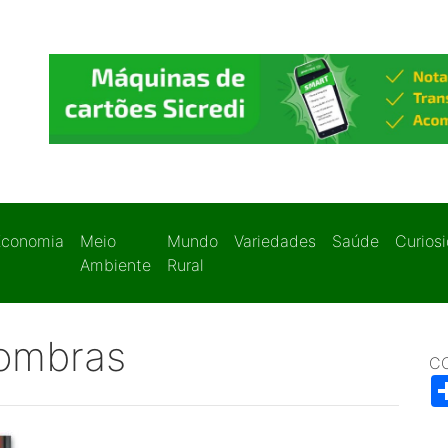
Economia
Meio
Mundo
Variedades
Saúde
Curios
Ambiente
Rural
sombras
C