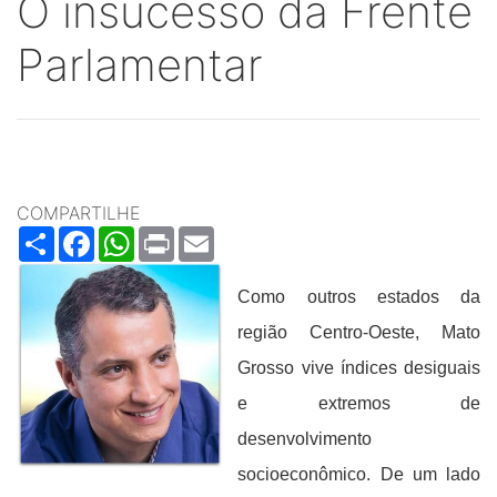
O insucesso da Frente
Parlamentar
COMPARTILHE
Share
Facebook
WhatsApp
Print
Email
Como outros estados da
região Centro-Oeste, Mato
Grosso vive índices desiguais
e extremos de
desenvolvimento
socioeconômico. De um lado