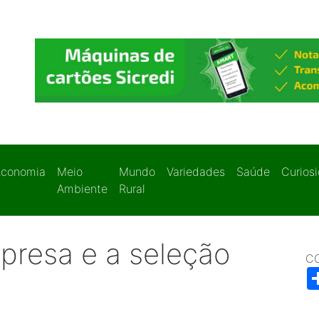
Economia
Meio
Mundo
Variedades
Saúde
Curios
Ambiente
Rural
presa e a seleção
C