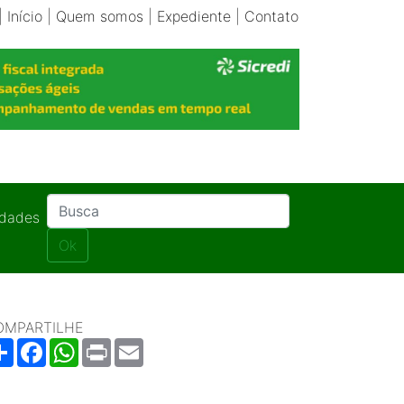
|
Início
|
Quem somos
|
Expediente
|
Contato
idades
Ok
OMPARTILHE
Share
Facebook
WhatsApp
Print
Email