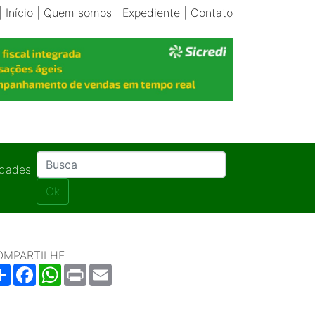
|
Início
|
Quem somos
|
Expediente
|
Contato
idades
Ok
OMPARTILHE
Share
Facebook
WhatsApp
Print
Email