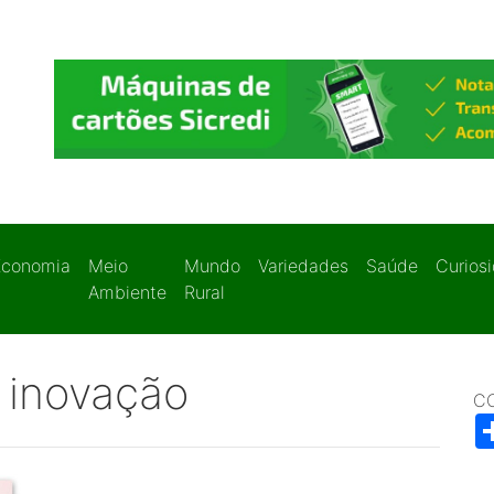
Economia
Meio
Mundo
Variedades
Saúde
Curios
Ambiente
Rural
a inovação
C