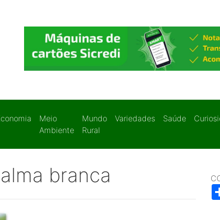
Economia
Meio
Mundo
Variedades
Saúde
Curios
Ambiente
Rural
 alma branca
C