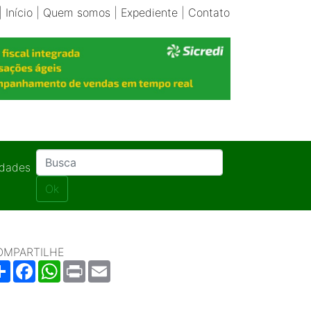
|
Início
|
Quem somos
|
Expediente
|
Contato
idades
Ok
OMPARTILHE
Share
Facebook
WhatsApp
Print
Email