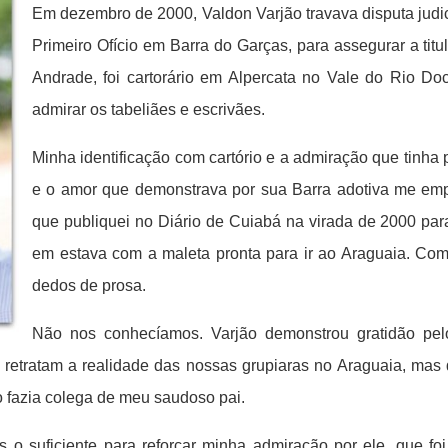
Em dezembro de 2000, Valdon Varjão travava disputa judic
Primeiro Ofício em Barra do Garças, para assegurar a tit
Andrade, foi cartorário em Alpercata no Vale do Rio Do
admirar os tabeliães e escrivães.
Minha identificação com cartório e a admiração que tinha 
e o amor que demonstrava por sua Barra adotiva me emp
que publiquei no Diário de Cuiabá na virada de 2000 par
em estava com a maleta pronta para ir ao Araguaia. Com
dedos de prosa.
Não nos conhecíamos. Varjão demonstrou gratidão pelo a
 retratam a realidade das nossas grupiaras no Araguaia, mas
 o fazia colega de meu saudoso pai.
o suficiente para reforçar minha admiração por ele, que foi