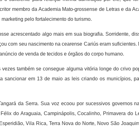
 escritor membro da Academia Mato-grossense de Letras e da A
 marketing pelo fortalecimento do turismo.
osse acrescentado algo mais em sua biografia. Sorridente, dis
çou com seu nascimento na cearense Cariús eram suficientes. N
anúncio de venda de tecidos e órgãos do corpo humano.
às vezes também se consegue alguma vitória longe do crivo po
 sancionar em 13 de maio as leis criando os municípios, par
Tangará da Serra. Sua voz ecoou por sucessivos governos n
ão Félix do Araguaia, Campinápolis, Cocalinho, Primavera do 
speridião, Vila Rica, Terra Nova do Norte, Novo São Joaquim