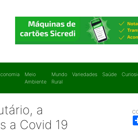
Economia
Meio
Mundo
Variedades
Saúde
Curios
Ambiente
Rural
tário, a
C
s a Covid 19