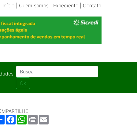
|
Início
|
Quem somos
|
Expediente
|
Contato
idades
Ok
OMPARTILHE
Share
Facebook
WhatsApp
Print
Email