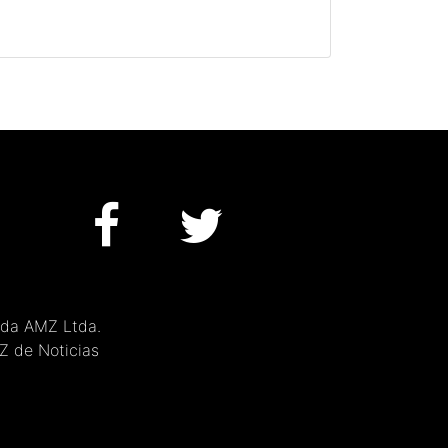
 da AMZ Ltda.
MZ de Noticias