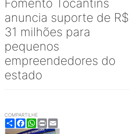
Fomento Tocantins
anuncia suporte de R$
31 milhões para
pequenos
empreendedores do
estado
COMPARTILHE
Share
Facebook
WhatsApp
Print
Email