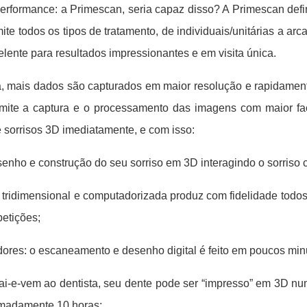
 performance: a Primescan, seria capaz disso? A Primescan def
ite todos os tipos de tratamento, de individuais/unitárias a a
celente para resultados impressionantes e em visita única.
, mais dados são capturados em maior resolução e rapidamente
ermite a captura e o processamento das imagens com maior fac
 sorrisos 3D imediatamente, e com isso:
senho e construção do seu sorriso em 3D interagindo o sorriso 
 tridimensional e computadorizada produz com fidelidade todo
petições;
adores: o escaneamento e desenho digital é feito em poucos minu
ai-e-vem ao dentista, seu dente pode ser “impresso” em 3D nu
imadamente 10 horas;