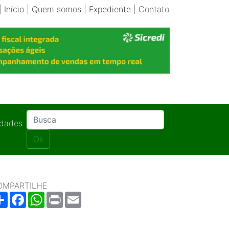
|
Início
|
Quem somos
|
Expediente
|
Contato
idades
Ok
OMPARTILHE
Share
Facebook
WhatsApp
Print
Email