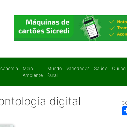
Economia
Meio
Mundo
Variedades
Saúde
Curios
Ambiente
Rural
ntologia digital
C